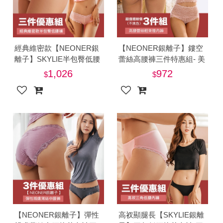
經典維密款【NEONER銀
【NEONER銀離子】鏤空
離子】SKYLIE半包臀低腰
蕾絲高腰褲三件特惠組- 美
抗菌內褲三件特惠組-美
1,026
972
【NEONER銀離子】彈性
高衩顯腿長【SKYLIE銀離