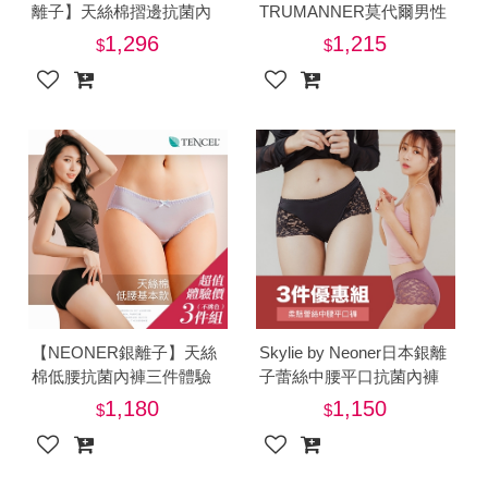
離子】天絲棉摺邊抗菌內
TRUMANNER莫代爾男性
褲三件特惠組-美
中腰三角抗菌內褲三件特
1,296
1,215
惠組-美
【NEONER銀離子】天絲
Skylie by Neoner日本銀離
棉低腰抗菌內褲三件體驗
子蕾絲中腰平口抗菌內褲
特惠組-美
褲三件組(內褲)-電
1,180
1,150