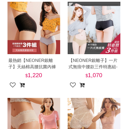
最熱銷【NEONER銀離
【NEONER銀離子】一片
子】天絲棉高腰抗菌內褲
式無痕中腰款三件特惠組-
三件特惠組-美
美
1,220
1,070