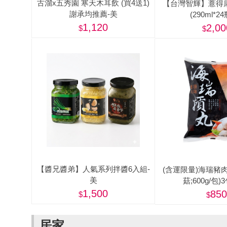
古溜x五秀園 寒天木耳飲 (買4送1)
【台灣智輝】薏得
謝承均推薦-美
(290ml*24
1,120
2,00
【醬兄醬弟】人氣系列拌醬6入組-
(含運限量)海瑞豬肉
美
菇;600g/包)
1,500
850
居家