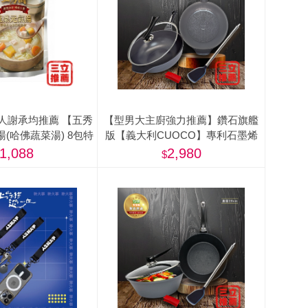
言人謝承均推薦 【五秀
【型男大主廚強力推薦】鑽石旗艦
(哈佛蔬菜湯) 8包特
版【義大利CUOCO】專利石墨烯
500g/包)-美
S3-IH大寶鍋34cm(附蓋)
1,088
2,980