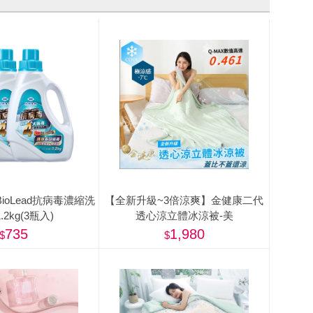
ioLead抗病毒濃縮洗
【全新升級~3倍涼爽】金健康二代
.2kg(3瓶入)
透心涼立體冰涼被-美
735
1,980