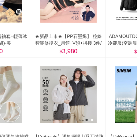
曬袖套+輕薄冰
🔥新品上市🔥【PP石墨烯】 粒線
ADAMOUT
組)-美
智能修復衣_圓領+V領+拼接 3件/
冷卻服(空調
組-美
0
3,980
冰涼輕薄透氣堆堆襪
【L’eBeauty】透氣網眼山系工裝防
【L’eBeau