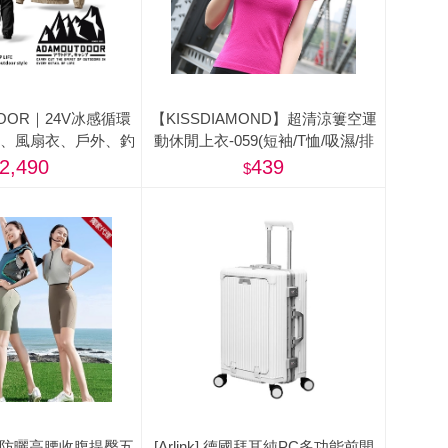
DOOR｜24V冰感循環
【KISSDIAMOND】超清涼簍空運
服、風扇衣、戶外、釣
動休閒上衣-059(短袖/T恤/吸濕/排
魚背心)
汗/修身/顯瘦/4色S-L)
2,490
439
ty】防曬高腰收腹提臀五
[Arlink] 德國拜耳純PC多功能前開