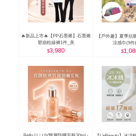
🔥新品上市🔥【PP石墨烯】石墨烯
【戶外趣】夏季抗
塑崩粒線褲1件_美
涼感巾(9件
3,980
1,08
Bello.U｜UV雙層防曬安瓶30ml -
【L’eBeauty】