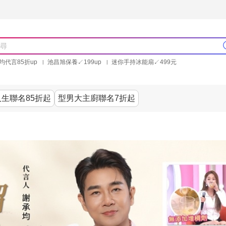
均代言85折up
池昌旭保養↙199up
迷你手持冰能扇↙499元
林美秀石墨烯粒線褲25折up
氣動塑崩褲6折up
PP聯合品牌買就送
生聯名85折起
型男大主廚聯名7折起
美食
居家
服飾
美妝保健
內衣
生活家電/