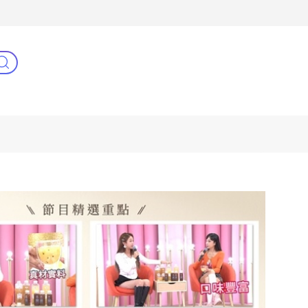
3C(新)
健康零距離
阿姐萬歲