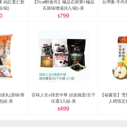
康 純紅薏仁飲
【Dcal輕食尚】極品石斑粥+極品
台灣素-手作烏梅
瓶/箱)
石斑味噌湯(8入/箱)-美
0
799
摃丸(原味/香
百味人生x得意中華 頑皮鐵蛋/豆干
【福蓁堂】雪
3包組-美
任選3入組-美
人榜指定
499