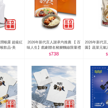
潤喉露 超級紅
2026年新代言人謝承均推薦 【 百
2026年新代
喉飲品-美
味人生】戲劇聯名豬腳麵線限量禮
園】蔬菜元氣湯
盒(滷豬腳500g+麵線200g) - 屠宰衛
惠組(
738
生檢查合格章/ 食品追溯追蹤系統制
度（一Q） <阿姐萬歲節目推薦>