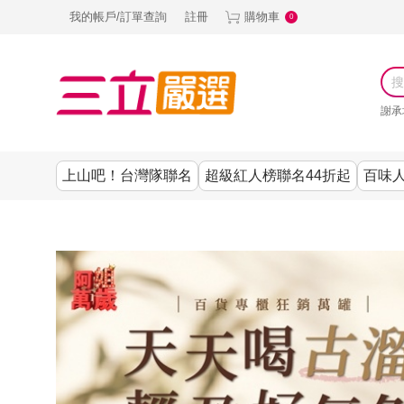
我的帳戶/訂單查詢
註冊
購物車
0
謝承
上山吧！台灣隊聯名
超級紅人榜聯名44折起
百味人
涼夏抗暑↙4折up
謝承均代言推薦
節目聯名系列
古溜x五秀園
養生|保健
熱銷排行
熱銷排行
熱銷排行
熱銷排行
熱銷排行
熱銷排行
百味人生
韓國
SKINASSET
無鋼圈│無痕
請世界吃桌
美妝｜保養
零食│點心
餐廚用品
廚房專區
上衣
甘味人生鍵力
即食泡麵 l 沖泡
上山下海過一
DF美肌醫生
塑身衣│褲
生活百貨
生活專區
下著
肽↙85折
夜聯名
品
池昌旭代言
清潔用品
機能服飾
美容專區
女內褲
罐頭 l 食材 l 烘
超級紅人榜聯
Bello. U
寢具│床墊
涼夏家電
男內褲
配件