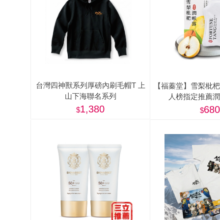
肉爐
海瑞摃丸
八兩排烤肉組
台灣四神獸系列厚磅內刷毛帽T 上
【福蓁堂】雪梨枇杷
山下海聯名系列
人榜指定推薦潤
1,380
680