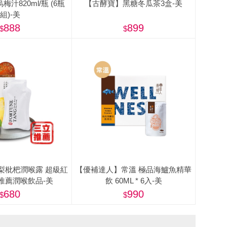
汁820ml/瓶 (6瓶
【古酵寶】黑糖冬瓜茶3盒-美
組)-美
888
899
梨枇杷潤喉露 超級紅
【優補達人】常溫 極品海鱸魚精華
推薦潤喉飲品-美
飲 60ML * 6入-美
680
990