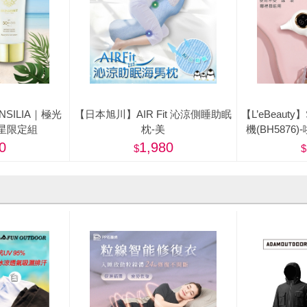
ENSILIA｜極光
【日本旭川】AIR Fit 沁涼側睡助眠
【L’eBeaut
星限定組
枕-美
機(BH587
0
1,980