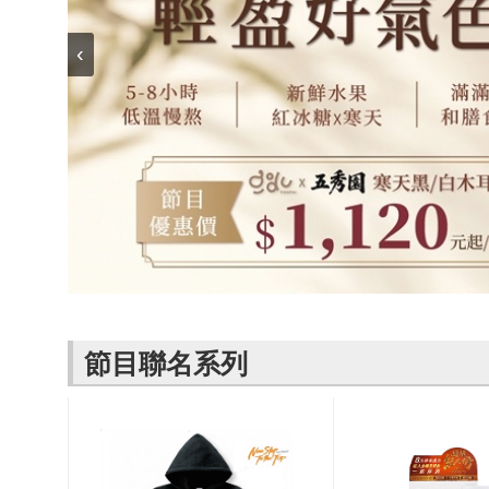
名
焙
OUR FAMILY
PP波瑟楓妮品
NEONER
宗教開運
3C
‹
鍋物 l 藥膳 l 滴
百味人生戲劇
一家人
牌館
雞精
ELVIS愛菲斯
1MORE耳機
型男大主廚聯
甘味人生
L’eBeauty包包
寢具
林聰明沙鍋魚
名
狀元堂牛樟芝
頭
Astonish英國潔
節目聯名商品
十時塑
冷藏 | 冷凍食品
推薦
雨揚老師開運
李大娘手工水
金健康石墨烯
餃
台塑生醫
自在食刻
三立X信海 星
節目聯名系列
鮮蝦蝦滑
愛雅辣呦
沈玉琳代言羊