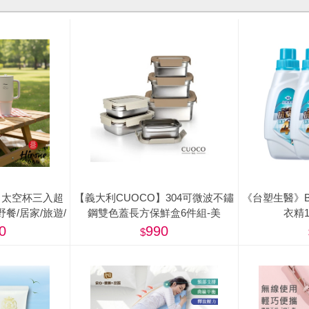
04 太空杯三入超
【義大利CUOCO】304可微波不鏽
《台塑生醫》B
/野餐/居家/旅遊/
鋼雙色蓋長方保鮮盒6件組-美
衣精1
營)
0
990