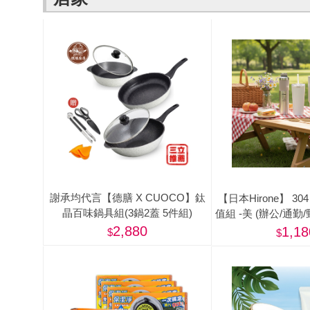
謝承均代言【德膳 X CUOCO】鈦
【日本Hirone】 3
晶百味鍋具組(3鍋2蓋 5件組)
值組 -美 (辦公/通勤
登山/露
2,880
1,18