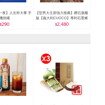
一夜】人生幹大事 手
【型男大主廚強力推薦】鑽石旗艦
機掛繩
版【義大利CUOCO】專利石墨烯
S3-IH深煎炒鍋28cm(附蓋)
290
2,480