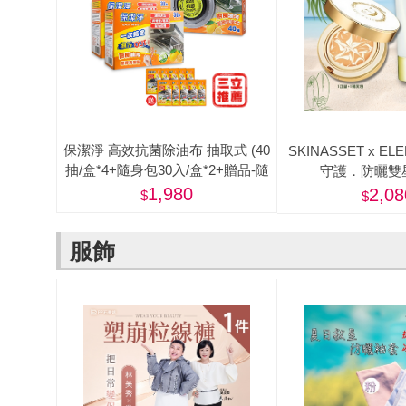
保潔淨 高效抗菌除油布 抽取式 (40
SKINASSET x EL
抽/盒*4+隨身包30入/盒*2+贈品-隨
守護．防曬雙
身包*10入)-美
1,980
2,08
服飾