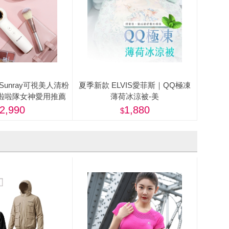
y】Sunray可視美人清粉
夏季新款 ELVIS愛菲斯｜QQ極凍
6)-啦啦隊女神愛用推薦
薄荷冰涼被-美
2,990
1,880