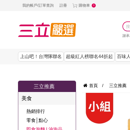
我的帳戶/訂單查詢
註冊
購物車
0
謝承
上山吧！台灣隊聯名
超級紅人榜聯名44折起
百味人
涼夏抗暑↙4折up
謝承均代言推薦
節目聯名系列
古溜x五秀園
養生|保健
熱銷排行
熱銷排行
熱銷排行
熱銷排行
熱銷排行
熱銷排行
百味人生
韓國
首頁
/
三立推薦
三立推薦
SKINASSET
無鋼圈│無痕
請世界吃桌
美妝｜保養
零食│點心
餐廚用品
廚房專區
上衣
美食
甘味人生鍵力
即食泡麵 l 沖泡
上山下海過一
DF美肌醫生
塑身衣│褲
生活百貨
生活專區
下著
肽↙85折
熱銷排行
夜聯名
品
池昌旭代言
清潔用品
機能服飾
美容專區
女內褲
零食│點心
罐頭 l 食材 l 烘
超級紅人榜聯
Bello. U
即食泡麵 l 沖泡品
寢具│床墊
涼夏家電
男內褲
配件