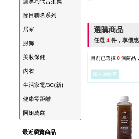
謝承均代言推薦
肉爐
節目聯名系列
海瑞摃丸
八兩排烤肉組
選購商品
居家
任選
4
件，享優
服飾
美妝保健
目前已選擇
0
個商品，
內衣
加入購物車
生活家電/3C(新)
健康零距離
阿姐萬歲
最近瀏覽商品