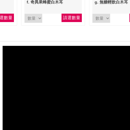
(900ml)
(900ml)
f. 奇異果蜂蜜白木耳
g. 無糖輕飲白木耳
選數量
請選數量