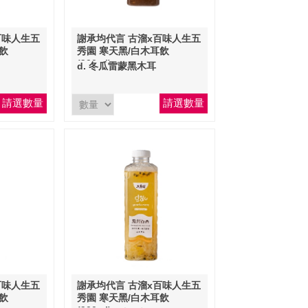
百味人生五
謝承均代言 古溜x百味人生五
飲
秀園 寒天黑/白木耳飲
(900ml)
d. 冬瓜雷蒙黑木耳
請選數量
請選數量
百味人生五
謝承均代言 古溜x百味人生五
飲
秀園 寒天黑/白木耳飲