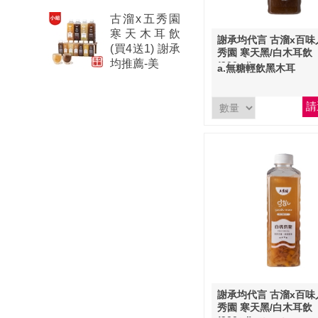
古溜x五秀園
寒天木耳飲
謝承均代言 古溜x百味
(買4送1) 謝承
秀園 寒天黑/白木耳飲
均推薦-美
(900ml)
a.無糖輕飲黑木耳
請
謝承均代言 古溜x百味
秀園 寒天黑/白木耳飲