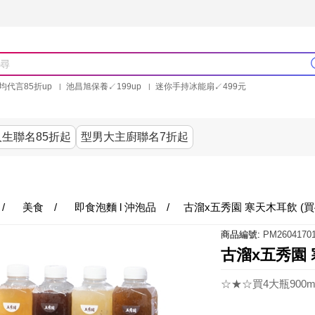
均代言85折up
池昌旭保養↙199up
迷你手持冰能扇↙499元
林美秀石墨烯粒線褲25折up
氣動塑崩褲6折up
PP聯合品牌買就送
生聯名85折起
型男大主廚聯名7折起
美食
居家
服飾
美妝保健
內衣
生活家電/
/
美食
/
即食泡麵 l 沖泡品
/
古溜x五秀園 寒天木耳飲 (買
商品編號:
PM26041701
古溜x五秀園 
☆★☆買4大瓶900m