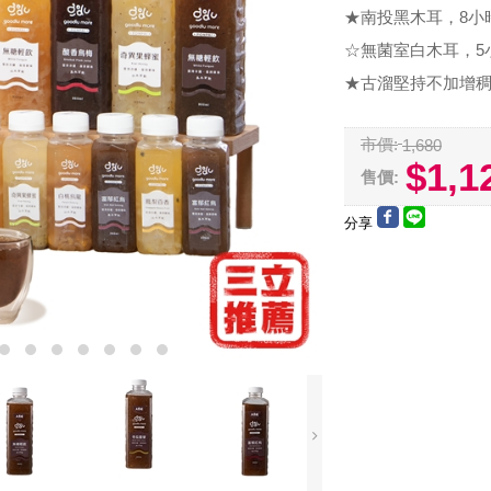
★南投黑木耳，8小
☆無菌室白木耳，5
★古溜堅持不加增
市價:
1,680
$1,1
售價:
分享