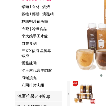
名
焙
OUR FAMILY
罐頭 l 食材 l 烘焙
PP波瑟楓妮品
NEONER
宗教開運
3C
鍋物 l 藥膳 l 滴
百味人生戲劇
一家人
鍋物 l 藥膳 l 滴雞精
牌館
雞精
ELVIS愛菲斯
1MORE耳機
型男大主廚聯
甘味人生
林聰明沙鍋魚頭
L’eBeauty包包
寢具
林聰明沙鍋魚
名
冷藏 | 冷凍食品
狀元堂牛樟芝
頭
Astonish英國潔
李大娘手工水餃
節目聯名商品
十時塑
冷藏 | 冷凍食品
推薦
自在食刻
雨揚老師開運
三立X信海 星鮮蝦
李大娘手工水
金健康石墨烯
蝦滑
餃
愛雅辣呦
台塑生醫
自在食刻
沈玉琳代言羊肉爐
三立X信海 星
海瑞摃丸
鮮蝦蝦滑
八兩排烤肉組
愛雅辣呦
涼夏抗暑↙4折up
沈玉琳代言羊