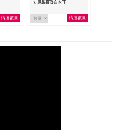
(900ml)
h. 鳳梨百香白木耳
請選數量
請選數量