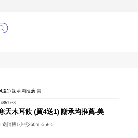
3C(新)
健康零距離
阿姐萬歲
4送1) 謝承均推薦-美
4851763
寒天木耳飲 (買4送1) 謝承均推薦-美
l 送隨機1小瓶260ml☆★☆