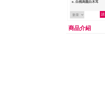
(900ml)
e. 白桃烏龍白木耳
請
商品介紹