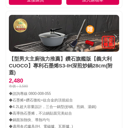
【型男大主廚強力推薦】鑽石旗艦版【義大利
CUOCO】專利石墨烯S3-IH深煎炒鍋28cm(附
蓋)
2,480
市價：3,580
◆諮詢專線:0800-008-055

您的煩惱...
#型男大主廚
聽到了..
◆石墨烯+鑽石微粒+鈦合金的頂規組合

經由6大廚師的精挑細選 測試再測試
◆4.2L超大容量設計，三合一鍋型(炒鍋、煎鍋、湯鍋)

2025節目聯名鍋子來了
◆高導熱石墨烯，不沾鍋貼面完美結合

為民挑選的好鍋具 首先要看的是否安全無毒
◆鍋面加熱快、導熱均勻

經過第三方嚴格檢驗合格才安心
◆適用各式爐具(IH、電磁爐、瓦斯爐..)
