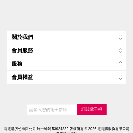
關於我們
材質採用最新科技 石墨烯+鑽石微粒+鈦合金的頂規組合
會員服務
高導熱石墨烯，鍋面加熱快、導熱均勻
韓國原廠+台灣專利 石墨烯含量及技術 檢測及證書
服務
業界 NO.1
會員權益
電電購股份有限公司 統一編號:53924832
版權所有 © 2026 電電購股份有限公司