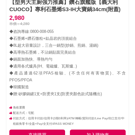
【型男大主廚強力推薦】鑽石旗艦版【義大利
CUOCO】專利石墨烯S3-IH大寶鍋34cm(附蓋)
2,980
市價：4,280
◆咨詢專線:0800-008-055

◆石墨烯+鑽石微粒+鈦晶岩的頂規組合

◆8L超大容量設計，三合一鍋型(炒鍋、煎鍋、湯鍋)

◆高導熱石墨烯，不沾鍋貼面完美結合

◆鍋面加熱快、導熱均勻

◆適用各式爐具(IH、電磁爐、瓦斯爐..)

◆產品通過62項PFAS檢驗、(不含任何有害物質)、不含
PFOS/PFOA

◆韓國製造

◆贈:矽膠鍋鏟1支+防燙夾1支(防燙夾顏色款式隨機出)
免收運費
配送方式：宅配
付款方式：信用卡付款/信用卡(3期0利率)/ATM 轉帳/貨到付款/Line Pay/街口支付/中
租銀角零卡/全盈+Pay/全支付/iPASS MONEY
直接購買
加入購物車