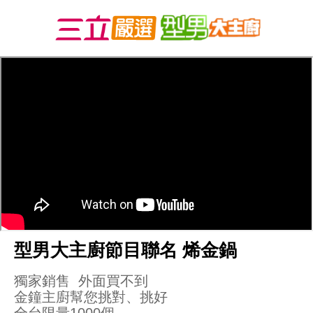
型男大主廚節目聯名 烯金鍋
獨家銷售  外面買不到

金鐘主廚幫您挑對、挑好  
