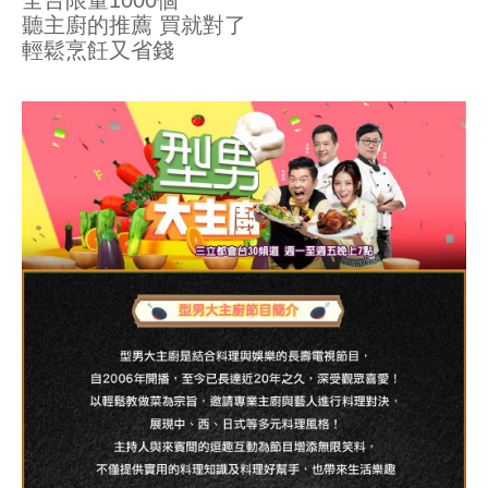
全台限量1000個 

聽主廚的推薦 買就對了

輕鬆烹飪又省錢