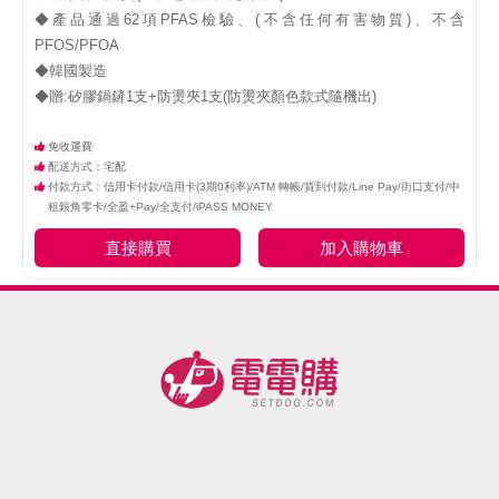
◆產品通過62項PFAS檢驗、(不含任何有害物質)、不含
PFOS/PFOA

◆韓國製造

◆贈:矽膠鍋鏟1支+防燙夾1支(防燙夾顏色款式隨機出)
免收運費
配送方式：宅配
付款方式：信用卡付款/信用卡(3期0利率)/ATM 轉帳/貨到付款/Line Pay/街口支付/中
租銀角零卡/全盈+Pay/全支付/iPASS MONEY
直接購買
加入購物車