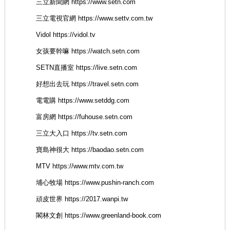
三立新聞網 https://www.setn.com
三立電視官網 https://www.settv.com.tw
Vidol https://vidol.tv
女孩要幹嘛 https://watch.setn.com
SETN直播室 https://live.setn.com
好想出去玩 https://travel.setn.com
電電購 https://www.setddg.com
富房網 https://fuhouse.setn.com
三立大入口 https://tv.setn.com
寶島神很大 https://baodao.setn.com
MTV https://www.mtv.com.tw
埔心牧場 https://www.pushin-ranch.com
頑皮世界 https://2017.wanpi.tw
閣林文創 https://www.greenland-book.com