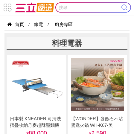
首頁
/
家電
/
廚房專區
料理電器
日本製 KNEADER 可清洗
【WONDER】麥飯石不沾
摺疊收納丹麥起酥壓麵機
鴛鴦火鍋 WH-K67-美
RS301
88,000
2,590