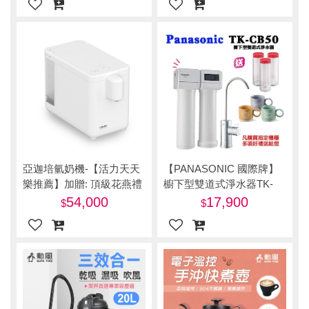
亞迦培氫奶機-【活力天天
【PANASONIC 國際牌】
樂推薦】加贈: 頂級花燕禮
櫥下型雙道式淨水器TK-
盒(6瓶/盒)+靈芝切片1包
CB50
54,000
17,900