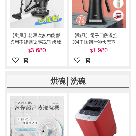
【勳風】乾溼吹多功能營
【勳風】電子四段溫控
業用不鏽鋼吸塵器/升級版
304不銹鋼手沖快煮壺
大容量20公升
3,680
1,980
烘碗│洗碗