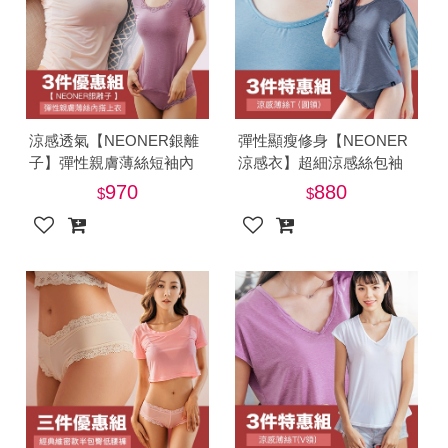
涼感透氣【NEONER銀離
彈性顯瘦修身【NEONER
子】彈性親膚薄絲短袖內
涼感衣】超細涼感絲包袖
搭上衣三件特惠組-美
圓領T恤三件特惠組-美
970
880