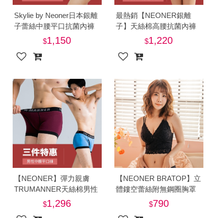
Skylie by Neoner日本銀離
最熱銷【NEONER銀離
子蕾絲中腰平口抗菌內褲
子】天絲棉高腰抗菌內褲
褲三件組(內褲)-電
三件特惠組-美
1,150
1,220
【NEONER】彈力親膚
【NEONER BRATOP】立
TRUMANNER天絲棉男性
體鏤空蕾絲附無鋼圈胸罩
中腰抗菌內褲三件體驗特
內衣-美
1,296
790
惠組-美