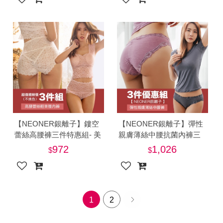
【NEONER銀離子】鏤空
【NEONER銀離子】彈性
蕾絲高腰褲三件特惠組- 美
親膚薄絲中腰抗菌內褲三
件組-美
972
1,026
1
2