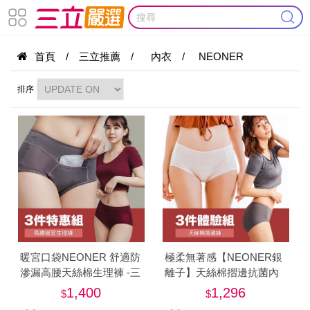
首頁
/
三立推薦
/
內衣
/
NEONER
排序
暖宮口袋NEONER 舒適防
極柔無著感【NEONER銀
滲漏高腰天絲棉生理褲 -三
離子】天絲棉摺邊抗菌內
件特惠組-美
褲三件特惠組-美
1,400
1,296