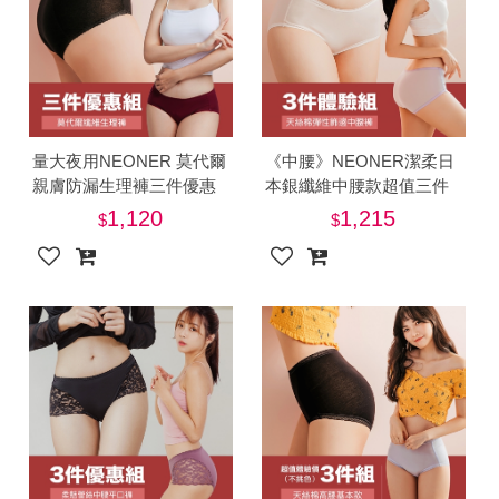
量大夜用NEONER 莫代爾
《中腰》NEONER潔柔日
親膚防漏生理褲三件優惠
本銀纖維中腰款超值三件
組-美
組-電
1,120
1,215