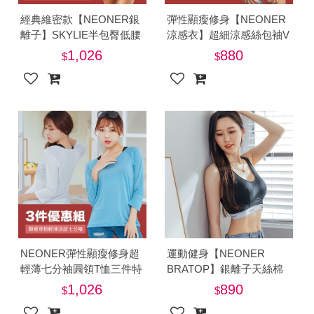
經典維密款【NEONER銀
彈性顯瘦修身【NEONER
離子】SKYLIE半包臀低腰
涼感衣】超細涼感絲包袖V
抗菌內褲三件特惠組-美
領T恤三件特惠組-美
1,026
880
NEONER彈性顯瘦修身超
運動健身【NEONER
輕薄七分袖圓領T恤三件特
BRATOP】銀離子天絲棉
惠組-美
無鋼圈胸罩內衣-美
1,026
890