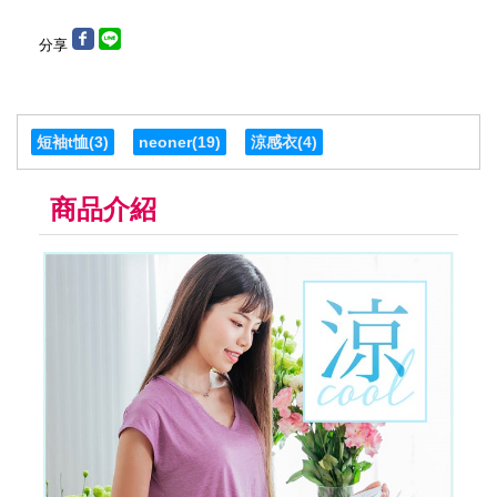
分享
短袖t恤
(3)
neoner
(19)
涼感衣
(4)
商品介紹