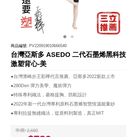
商品編號:
PV220919010666540
台灣亞斯多 ASEDO 二代石墨烯黑科技
激塑背心-美
●台灣濱崎步王彩樺代言推薦、亞斯多2022新款上市
●280Den 彈力美學、魔術彈力
●特殊專利織法，菱格提胸、防駝設計
●2022年新一代台灣專利原料石墨烯智慧恆溫能量紗
●專利拉提無縫織法，從原料到製造，真正MIT
市價:
2,680