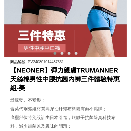
商品編號:
PV240801014437631
【NEONER】彈力親膚TRUMANNER
天絲棉男性中腰抗菌內褲三件體驗特惠
組-美
最速乾、不變形；
含莫代爾纖維材質高彈性針織布料親膚而不黏膩；
底襯部位特別設計由日本引進，銀離子抗菌除臭科技布
料，減少細菌以及異味的問題；