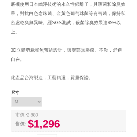
底襯使用日本纖淨技術的永久性銀離子，具殺菌和除臭效
果，對抗白色念珠菌、金黃色葡萄球菌等有害菌，保持私
密處乾爽無異味。經SGS測試，殺菌除臭效果達99%以
上。
3D立體剪裁和無蕾絲設計，讓腿部無壓痕、不勒，舒適
自在。
此產品台灣製造，工藝精選，質量保證。
尺寸
市價:
2,880
$1,296
售價: