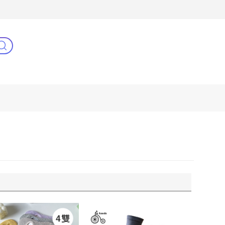
3C(新)
健康零距離
阿姐萬歲