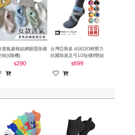
款透氣菱格紋網眼隱形襪
台灣亞斯多 ASEDO輕壓力
雙/組)(隨機)
抗菌除臭足弓1/2短襪8雙組
配色款
290
699