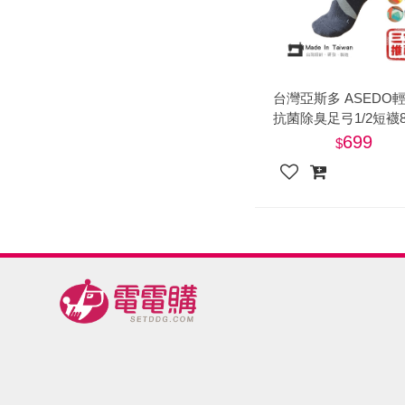
肉爐
海瑞摃丸
八兩排烤肉組
台灣亞斯多 ASEDO
抗菌除臭足弓1/2短襪
配色款
699