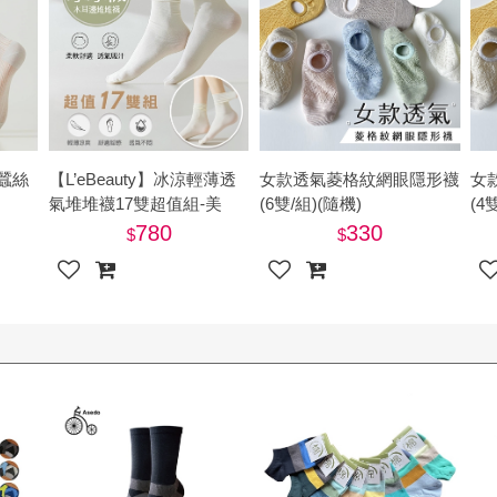
菌蠶絲
【L’eBeauty】冰涼輕薄透
女款透氣菱格紋網眼隱形襪
女
氣堆堆襪17雙超值組-美
(6雙/組)(隨機)
(4
780
330