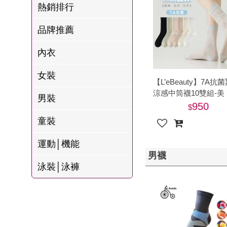
名
焙
熱銷排行
OUR FAMILY
PP波瑟楓妮品
NEONER
宗教開運
3C
鍋物 l 藥膳 l 滴
百味人生戲劇
一家人
品牌推薦
牌館
雞精
ELVIS愛菲斯
1MORE耳機
型男大主廚聯
甘味人生
內衣
L’eBeauty包包
寢具
林聰明沙鍋魚
名
狀元堂牛樟芝
頭
Astonish英國潔
女裝
節目聯名商品
【L’eBeauty】7A抗
十時塑
冷藏 | 冷凍食品
推薦
涼感中筒襪10雙組-美
雨揚老師開運
男裝
950
李大娘手工水
金健康石墨烯
童裝
餃
台塑生醫
運動│機能
自在食刻
男襪
三立X信海 星
泳裝│泳褲
鮮蝦蝦滑
愛雅辣呦
沈玉琳代言羊