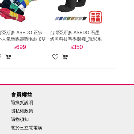
灣亞斯多 ASEDO 正宗
台灣亞斯多 ASEDO 石墨
小人氣墊踝襪聯名款 8雙
烯黑科技弓學踝襪_玩彩系
)-美
列-電
699
350
會員權益
退換貨說明
隱私權政策
購物須知
關於三立電電購