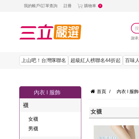
我的帳戶/訂單查詢
註冊
購物車
0
謝承
上山吧！台灣隊聯名
超級紅人榜聯名44折起
百味人
涼夏抗暑↙4折up
謝承均代言推薦
節目聯名系列
古溜x五秀園
養生|保健
熱銷排行
熱銷排行
熱銷排行
熱銷排行
熱銷排行
熱銷排行
百味人生
韓國
首頁
/
內衣 l 服飾
內衣 l 服飾
SKINASSET
無鋼圈│無痕
請世界吃桌
美妝｜保養
零食│點心
餐廚用品
廚房專區
上衣
襪
甘味人生鍵力
女襪
即食泡麵 l 沖泡
上山下海過一
DF美肌醫生
塑身衣│褲
生活百貨
生活專區
下著
肽↙85折
女襪
夜聯名
品
池昌旭代言
清潔用品
機能服飾
美容專區
女內褲
男襪
罐頭 l 食材 l 烘
超級紅人榜聯
Bello. U
寢具│床墊
涼夏家電
男內褲
配件