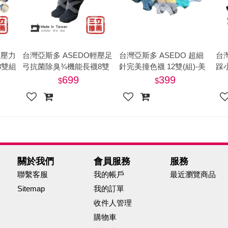
輕壓力
台灣亞斯多 ASEDO輕壓足
台灣亞斯多 ASEDO 超細
台
8雙組
弓抗菌除臭¾機能長襪8雙
針完美撞色襪 12雙(組)-美
踩
組 (白、黑、配色)
(組
699
399
關於我們
會員服務
服務
聯繫客服
我的帳戶
最近瀏覽商品
Sitemap
我的訂單
收件人管理
購物車