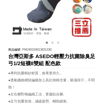
商品編號:
PM240318013831330
台灣亞斯多 ASEDO輕壓力抗菌除臭足
弓1/2短襪8雙組 配色款
●專利抗菌棉紗材質，效果更持久。
●透氣纖維網狀編織加上高比例棉含量，吸濕排汗，不悶
熱！
●左右腳對稱編織工法，更服貼合腳。
●足弓包覆加強，減緩疲勞、輔助緩衝。