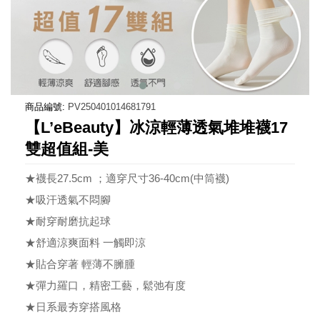
商品編號:
PV250401014681791
【L’eBeauty】冰涼輕薄透氣堆堆襪17
雙超值組-美
★襪長27.5cm ；適穿尺寸36-40cm(中筒襪)
★吸汗透氣不悶腳
★耐穿耐磨抗起球
★舒適涼爽面料 一觸即涼
★貼合穿著 輕薄不臃腫
★彈力羅口，精密工藝，鬆弛有度
★日系最夯穿搭風格