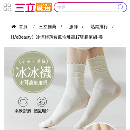
首頁
/
三立推薦
/
服飾
/
熱銷排行
/
【L’eBeauty】冰涼輕薄透氣堆堆襪17雙超值組-美