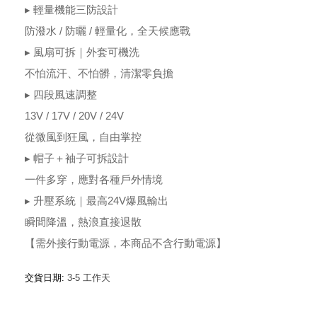
▸ 輕量機能三防設計
防潑水 / 防曬 / 輕量化，全天候應戰
▸ 風扇可拆｜外套可機洗
不怕流汗、不怕髒，清潔零負擔
▸ 四段風速調整
13V / 17V / 20V / 24V
從微風到狂風，自由掌控
▸ 帽子＋袖子可拆設計
一件多穿，應對各種戶外情境
▸ 升壓系統｜最高24V爆風輸出
瞬間降溫，熱浪直接退散
【需外接行動電源，本商品不含行動電源】
交貨日期:
3-5 工作天