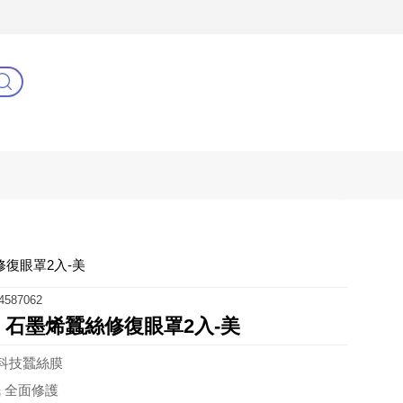
3C(新)
健康零距離
阿姐萬歲
復眼罩2入-美
4587062
】石墨烯蠶絲修復眼罩2入-美
+科技蠶絲膜
 全面修護