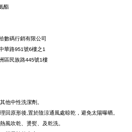
氨酯
拾數碼行銷有限公司
華路951號6樓之1
區民族路445號1樓
或其他中性洗潔劑。
品整理回原形後,置於陰涼通風處晾乾，避免太陽曝晒。
風機熱風吹乾、燙熨、及乾洗。