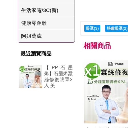
肉爐
生活家電/3C(新)
海瑞摃丸
健康零距離
八兩排烤肉組
眼罩
(3)
熱敷眼罩
(2)
阿姐萬歲
相關商品
最近瀏覽商品
【PP石墨
烯】石墨烯蠶
絲修復眼罩2
入-美