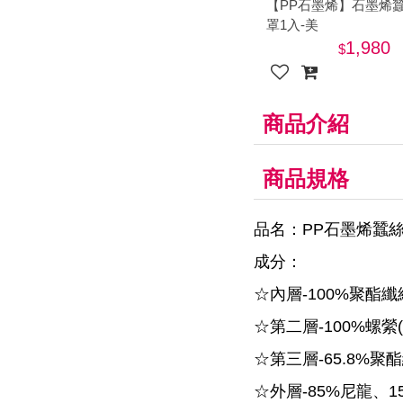
【PP石墨烯】石墨烯
罩1入-美
1,980
商品介紹
商品規格
品名：PP石墨烯蠶
成分：
☆內層-100%聚酯纖
☆第二層-100%螺縈
☆第三層-65.8%聚酯
☆外層-85%尼龍、1