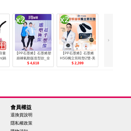
容量
【PP石墨烯】石墨烯塑
【PP石墨烯】石墨烯
【PP石墨烯】
m(鍋
崩褲氣動版造型款_全
HSG獨立筒鞋墊2雙-美
HSG獨立筒鞋墊1
-美
系列任選2件(循環透氣
4,618
2,399
1,499
塑身褲)-美
會員權益
退換貨說明
隱私權政策