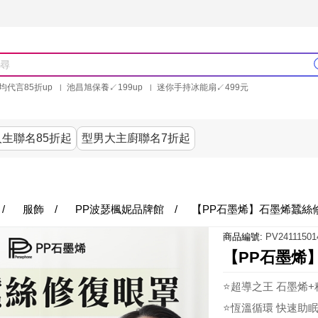
均代言85折up
池昌旭保養↙199up
迷你手持冰能扇↙499元
林美秀石墨烯粒線褲25折up
氣動塑崩褲6折up
PP聯合品牌買就送
生聯名85折起
型男大主廚聯名7折起
美食
居家
服飾
美妝保健
內衣
生活家電/
/
服飾
/
PP波瑟楓妮品牌館
/
【PP石墨烯】石墨烯蠶絲修
商品編號:
PV24111501
【PP石墨烯
⭐超導之王 石墨烯
⭐恆溫循環 快速助眠