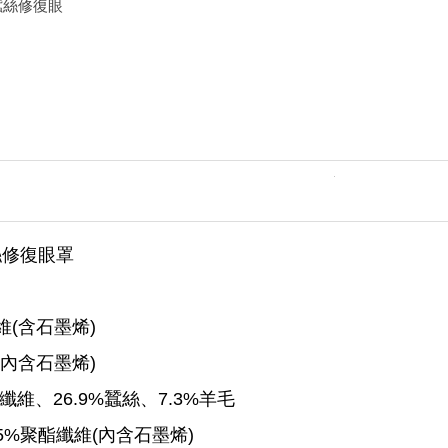
蠶絲修復眼
絲修復眼罩
維(含石墨烯)
(內含石墨烯)
纖維、26.9%蠶絲、7.3%羊毛
5%聚酯纖維(內含石墨烯)