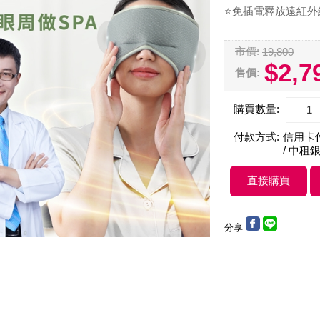
⭐免插電釋放遠紅外
市價:
19,800
$2,7
售價:
購買數量:
付款方式:
信用卡付款
/ 中租銀
分享