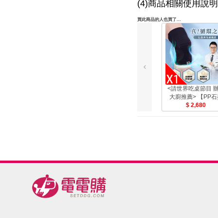
(4)商品相關使用說
買此商品的人也買了...
<請世界吃桌節目 
大廚推薦> 【PP石
烯】石墨烯能量護
2,680
雙-美