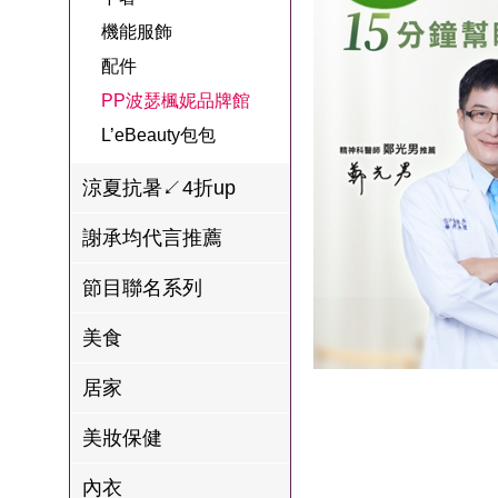
名
焙
OUR FAMILY
機能服飾
PP波瑟楓妮品
NEONER
宗教開運
3C
鍋物 l 藥膳 l 滴
百味人生戲劇
一家人
配件
牌館
雞精
ELVIS愛菲斯
1MORE耳機
型男大主廚聯
甘味人生
PP波瑟楓妮品牌館
L’eBeauty包包
寢具
林聰明沙鍋魚
名
L’eBeauty包包
狀元堂牛樟芝
頭
Astonish英國潔
節目聯名商品
涼夏抗暑↙4折up
十時塑
冷藏 | 冷凍食品
推薦
雨揚老師開運
謝承均代言推薦
李大娘手工水
金健康石墨烯
餃
節目聯名系列
台塑生醫
自在食刻
美食
三立X信海 星
居家
鮮蝦蝦滑
愛雅辣呦
美妝保健
沈玉琳代言羊
內衣