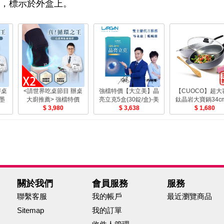
明，標示於外盒上。
辦桌
<請世界吃桌節目 辦桌
強檔特價【大立美】晶
【CUOCO】超大
墨
大廚推薦> 強檔特價
亮立克5盒(30錠/盒)-美
鈦晶岩大寶鍋34c
膝1
【PP石墨烯】石墨烯能
3,980
3,638
蓋+木鏟+隔熱夾)
1,680
量護膝2雙-美
關於我們
會員服務
服務
聯繫客服
我的帳戶
最近瀏覽商品
Sitemap
我的訂單