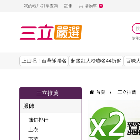
我的帳戶/訂單查詢
註冊
購物車
0
謝承
上山吧！台灣隊聯名
超級紅人榜聯名44折起
百味人
涼夏抗暑↙4折up
謝承均代言推薦
節目聯名系列
古溜x五秀園
養生|保健
熱銷排行
熱銷排行
熱銷排行
熱銷排行
熱銷排行
熱銷排行
百味人生
韓國
首頁
/
三立推薦
三立推薦
SKINASSET
無鋼圈│無痕
請世界吃桌
美妝｜保養
零食│點心
餐廚用品
廚房專區
上衣
服飾
甘味人生鍵力
即食泡麵 l 沖泡
上山下海過一
DF美肌醫生
塑身衣│褲
生活百貨
生活專區
下著
肽↙85折
熱銷排行
夜聯名
品
池昌旭代言
清潔用品
機能服飾
美容專區
女內褲
上衣
罐頭 l 食材 l 烘
超級紅人榜聯
Bello. U
下著
寢具│床墊
涼夏家電
男內褲
配件