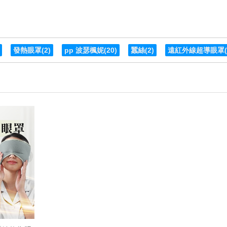
發熱眼罩
(2)
pp 波瑟楓妮
(20)
蠶絲
(2)
遠紅外線超導眼罩