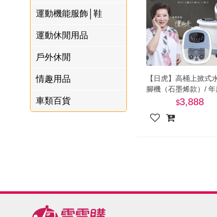
名
焙
OUR FAMILY
運動機能服飾│鞋
PP波瑟楓妮品
NEONER
宗教開運
3C
鍋物 l 藥膳 l 滴
百味人生戲劇
一家人
牌館
運動休閒用品
雞精
ELVIS愛菲斯
1MORE耳機
型男大主廚聯
甘味人生
L’eBeauty包包
寢具
林聰明沙鍋魚
名
戶外休閒
狀元堂牛樟芝
頭
Astonish英國潔
節目聯名商品
情趣用品
【日虎】高桶上掀式
十時塑
冷藏 | 冷凍食品
推薦
腳機（石墨烯款）/ 
雨揚老師開運
新款 /水柱噴淋式水療 
車類百貨
3,888
李大娘手工水
20包入藥草包
金健康石墨烯
餃
台塑生醫
自在食刻
三立X信海 星
鮮蝦蝦滑
愛雅辣呦
沈玉琳代言羊