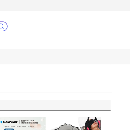
3C(新)
健康零距離
阿姐萬歲