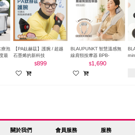
水療泡
【PA鈦赫茲】護腕 / 超越
BLAUPUNKT 智慧溫感無
BL
年度最
石墨烯的新科技
線肩頸按摩器 BPB-
mi
- 贈
M25BU-美
摩槍
899
1,690
關於我們
會員服務
服務