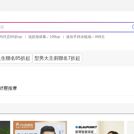
均代言85折up
池昌旭保養↙199up
迷你手持冰能扇↙499元
林美秀石墨烯粒線褲25折up
氣動塑崩褲6折up
PP聯合品牌買就送
生聯名85折起
型男大主廚聯名7折起
美食
居家
服飾
美妝保健
內衣
生活家電/
紓壓按摩