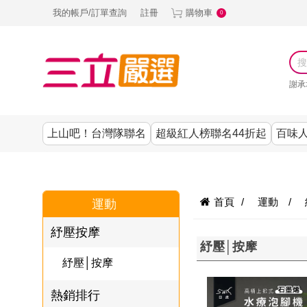
我的帳戶/訂單查詢
註冊
購物車
0
謝承
上山吧！台灣隊聯名
超級紅人榜聯名44折起
百味人
涼夏抗暑↙4折up
謝承均代言推薦
節目聯名系列
古溜x五秀園
養生|保健
熱銷排行
熱銷排行
熱銷排行
熱銷排行
熱銷排行
熱銷排行
百味人生
韓國
首頁
/
運動
/
運動
SKINASSET
無鋼圈│無痕
請世界吃桌
美妝｜保養
零食│點心
餐廚用品
廚房專區
上衣
紓壓按摩
甘味人生鍵力
紓壓│按摩
即食泡麵 l 沖泡
上山下海過一
DF美肌醫生
塑身衣│褲
生活百貨
生活專區
下著
肽↙85折
紓壓│按摩
夜聯名
品
池昌旭代言
清潔用品
機能服飾
美容專區
女內褲
熱銷排行
罐頭 l 食材 l 烘
超級紅人榜聯
Bello. U
寢具│床墊
涼夏家電
男內褲
配件