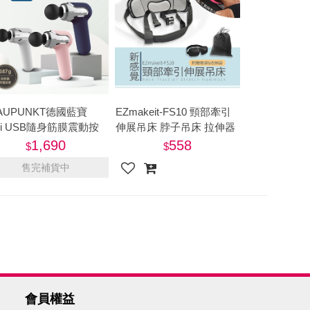
AUPUNKT德國藍寶
EZmakeit-FS10 頸部牽引
ni USB隨身筋膜震動按
伸展吊床 脖子吊床 拉伸器
 BPB-M11HU
舒緩疲勞 頸部吊枕頸 吊床
1,690
558
頸椎吊繩
售完補貨中
會員權益