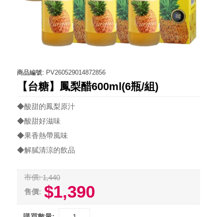
商品編號:
PV260529014872856
【台糖】鳳梨醋600ml(6瓶/組)
◆酸甜的鳳梨原汁
◆酸甜好滋味
◆果香熱帶風味
◆解膩清涼的飲品
市價:
1,440
$1,390
售價:
購買數量: