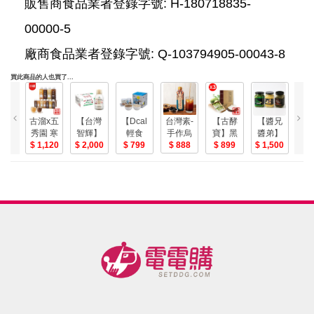
販售商食品業者登錄字號: H-180718835-
00000-5
廠商食品業者登錄字號: Q-103794905-00043-8
買此商品的人也買了...
台灣素-
古溜x五
【台灣
【Dcal
【古酵
【醬兄
(
手作烏
秀園 寒
智輝】
輕食
寶】黑
醬弟】
量
梅汁
888
天木耳
1,120
薏得康
2,000
尚】極
799
糖冬瓜
899
人氣系
1,500
豬
820ml/
飲 (買4
純紅薏
品石斑
茶3盒-美
列拌醬6
丸(
瓶 (6瓶
送1) 謝
仁飲
粥+極品
入組-美
組)-美
(290ml*24
承均推
石斑味
菇;6
瓶/箱)
薦-美
噌湯(8
包
入/箱)-美
組