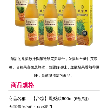
酸甜的鳳梨原汁與釀造醋完美融合，並添加台糖甘蔗液
糖、台糖果寡醣及蜂蜜，酸甜好滋味，並散發果香熱帶風
味，是解膩清涼的飲品。
商品規格
商品名稱： 【台糖】鳳梨醋600ml(6瓶/組)
內容量(g/ml)：600毫升