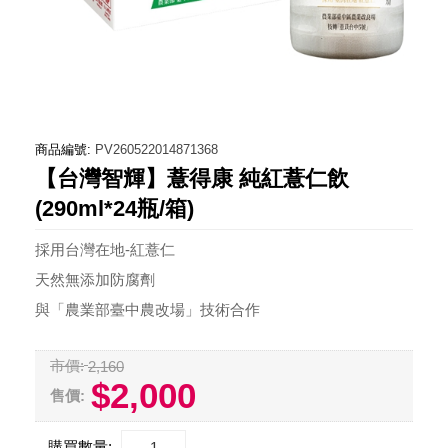
商品編號:
PV260522014871368
【台灣智輝】薏得康 純紅薏仁飲
(290ml*24瓶/箱)
採用台灣在地-紅薏仁
天然無添加防腐劑
與「農業部臺中農改場」技術合作
市價:
2,160
$2,000
售價:
購買數量: