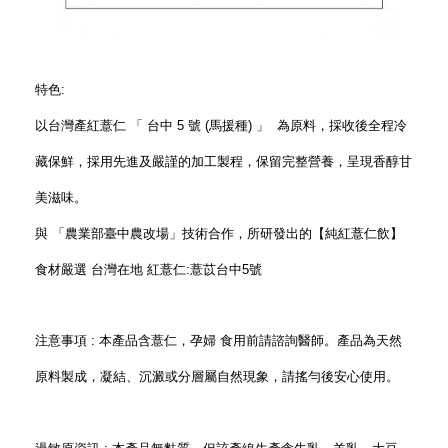
特色:
以台灣產紅薏仁 「 台中 5 號 (馬援種) 」 為原料，採收後全程冷
藏保鮮，採用先進及嚴謹的加工製程，保留完整營養，呈現香醇甘
美滋味。
與 「農業部臺中農改場」技術合作，所研發出的【純紅薏仁飲】
食材嚴選 台灣在地 紅薏仁:薏苡台中5號
注意事項 : 本產品含薏仁，孕婦 食用前請諮詢醫師。產品為天然
原料製成，凝結、沉澱或分層屬自然現象，請搖勻後安心使用。