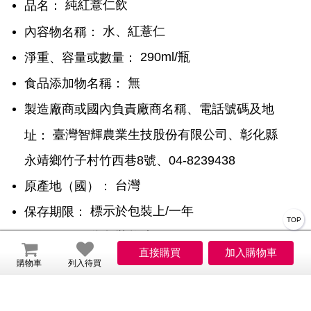
純紅薏仁飲
品名：
水、紅薏仁
內容物名稱：
290ml/瓶
淨重、容量或數量：
無
食品添加物名稱：
製造廠商或國內負責廠商名稱、電話號碼及地
臺灣智輝農業生技股份有限公司、彰化縣
址：
永靖鄉竹子村竹西巷8號、04-8239438
台灣
原產地（國）：
標示於包裝上/一年
保存期限：
TOP
依包裝敘述
營養標示：
無
含基因改造食品原料：
購物車
列入待買
無
其他經中央主管機關公告之事項：