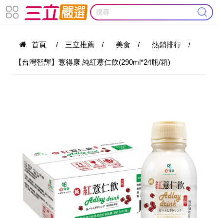
首頁
/
三立推薦
/
美食
/
熱銷排行
/
【台灣智輝】薏得康 純紅薏仁飲(290ml*24瓶/箱)