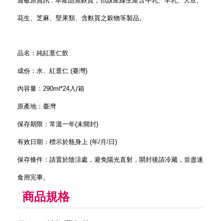
過敏原資訊 : 本產品無麩質，但該產線生產含牛乳、羊乳、大豆、
花生、芝麻、堅果類、含麩質之穀物等製品。
品名：純紅薏仁飲
成份：水、紅薏仁 (臺灣)
內容量：290ml*24入/箱
原產地：臺灣
保存期限：常溫一年(未開封)
有效日期：標示於瓶身上 (年/月/日)
保存條件：請置於陰涼處，避免陽光直射，開封後請冷藏，並盡速
食用完畢。
商品規格