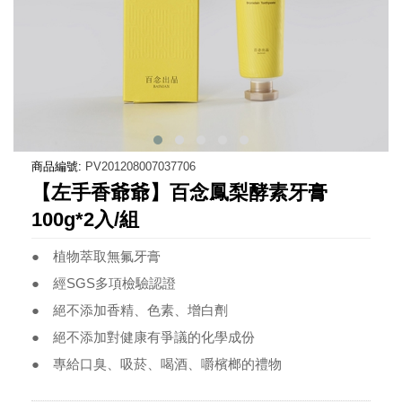
商品編號:
PV201208007037706
【左手香爺爺】百念鳳梨酵素牙膏
100g*2入/組
● 植物萃取無氟牙膏
● 經SGS多項檢驗認證
● 絕不添加香精、色素、增白劑
● 絕不添加對健康有爭議的化學成份
● 專給口臭、吸菸、喝酒、嚼檳榔的禮物