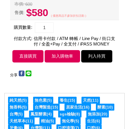
市價:
600
$580
售價:
( 優惠商品不參加折扣活動 )
購買數量:
付款方式:
信用卡付款 / ATM 轉帳 / Line Pay / 街口支
付 / 全盈+Pay / 全支付 / iPASS MONEY
分享
純天然
(5)
無色素
(5)
養生
(15)
天然
(11)
無香料
(5)
台灣製造
(15)
居家生活
(16)
酵素
(10)
台灣
(5)
鳳梨酵素
(4)
sgs檢驗
(8)
無添加
(20)
天然草本
(11)
精油
(5)
無化學
(5)
生活
(6)
牙膏
(6)
台灣製
(11)
口腔清潔
(7)
口腔
(6)