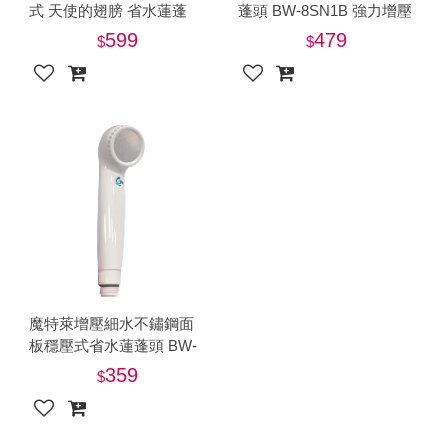
式 天使的翅膀 省水蓮蓬
蓬頭 BW-8SN1B 強力增壓
頭-BW-9S2〈1入〉按壓省
經典款再升級 全新可拆洗
599
479
水負離子 百變加壓 按壓止
噴頭
水
魔特萊增壓細水不鏽鋼面
板穩壓式省水蓮蓬頭 BW-
8SN1A 柔細觸感好沐浴
359