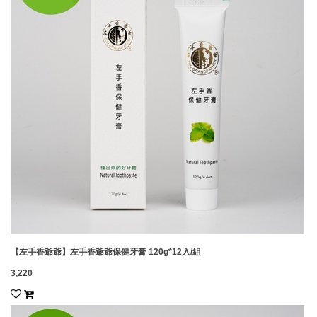
【左手香爺爺】左手香爺爺保健牙膏 120g*12入/組
3,220