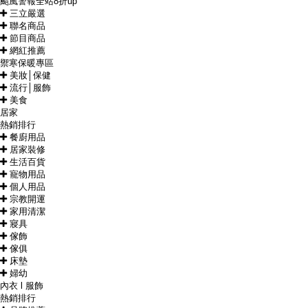
颱風警報全站8折up
三立嚴選
聯名商品
節目商品
網紅推薦
禦寒保暖專區
美妝│保健
流行│服飾
美食
居家
熱銷排行
餐廚用品
居家裝修
生活百貨
寵物用品
個人用品
宗教開運
家用清潔
寢具
傢飾
傢俱
床墊
婦幼
內衣 l 服飾
熱銷排行