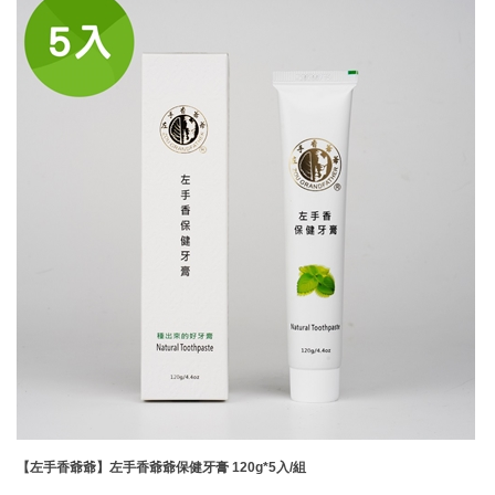
【左手香爺爺】左手香爺爺保健牙膏 120g*5入/組