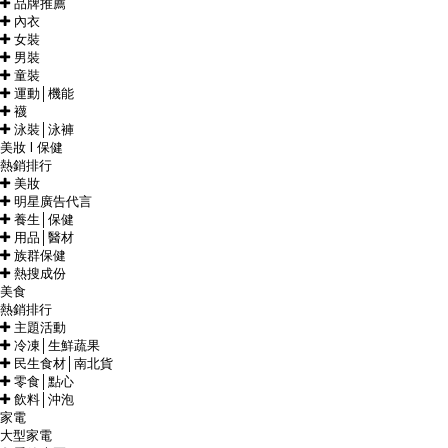
品牌推薦
內衣
女裝
男裝
童裝
運動│機能
襪
泳裝│泳褲
美妝 l 保健
熱銷排行
美妝
明星廣告代言
養生│保健
用品│醫材
族群保健
熱搜成份
美食
熱銷排行
主題活動
冷凍│生鮮蔬果
民生食材│南北貨
零食│點心
飲料│沖泡
家電
大型家電