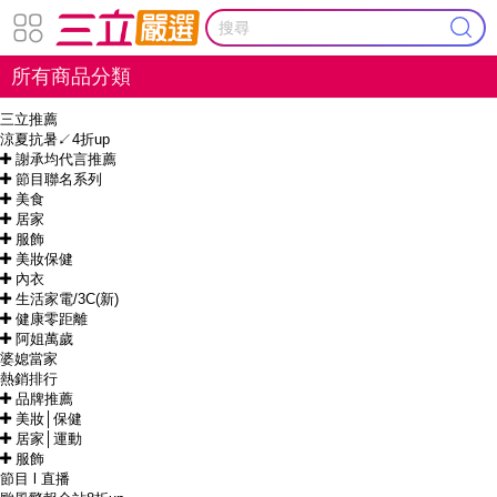
所有商品分類
三立推薦
涼夏抗暑↙4折up
謝承均代言推薦
節目聯名系列
美食
居家
服飾
美妝保健
內衣
生活家電/3C(新)
健康零距離
阿姐萬歲
婆媳當家
熱銷排行
品牌推薦
美妝│保健
居家│運動
服飾
節目 l 直播