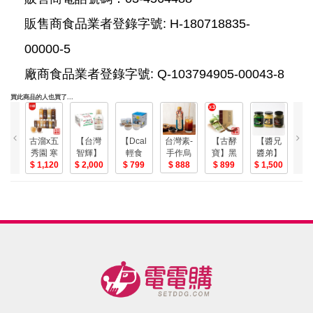
販售商食品業者登錄字號: H-180718835-
00000-5
廠商食品業者登錄字號: Q-103794905-00043-8
買此商品的人也買了...
台灣素-
古溜x五
【台灣
【Dcal
【古酵
【醬兄
(
手作烏
秀園 寒
智輝】
輕食
寶】黑
醬弟】
量
梅汁
888
天木耳
1,120
薏得康
2,000
尚】極
799
糖冬瓜
899
人氣系
1,500
豬
820ml/
飲 (買4
純紅薏
品石斑
茶3盒-美
列拌醬6
丸(
瓶 (6瓶
送1) 謝
仁飲
粥+極品
入組-美
組)-美
(290ml*24
承均推
石斑味
菇;6
瓶/箱)
薦-美
噌湯(8
包
入/箱)-美
組