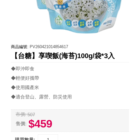
商品編號:
PV260421014854617
【台糖】享喫飯(海苔)100g/袋*3入
◆即沖即食
◆輕便好攜帶
◆使用國產米
◆適合登山、露營、防災使用
市價:
507
$459
售價:
購買數量: