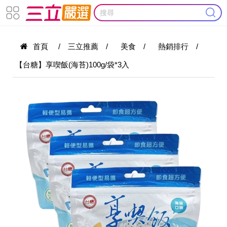
首頁
/
三立推薦
/
美食
/
熱銷排行
/
【台糖】享喫飯(海苔)100g/袋*3入