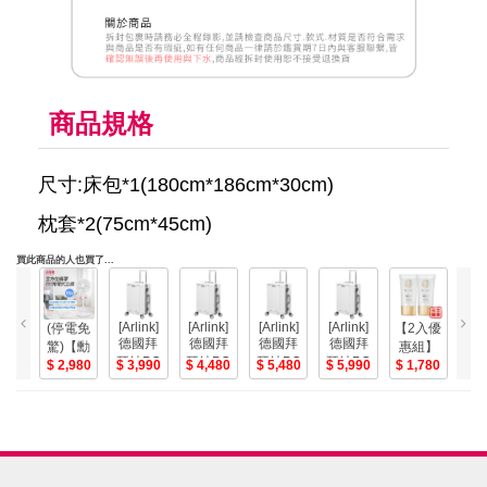
商品規格
尺寸:床包*1(180cm*186cm*30cm)
枕套*2(75cm*45cm)
買此商品的人也買了...
【D
[Arlink]
[Arlink]
[Arlink]
[Arlink]
(停電免
【2入優
德國拜
德國拜
德國拜
德國拜
驚)【勳
惠組】
尚
1
耳純PC
耳純PC
耳純PC
耳純PC
SKINASSET
風】16
2,980
3,990
4,480
5,480
5,990
1,780
糖
多功能
多功能
多功能
多功能
海洋水
吋USB
包
前開式
前開式
前開式
前開式
仙防曬
無線DC
耳
鋁框行
鋁框行
鋁框行
鋁框行
乳液
立扇 台
瓶/
(SPF50+,PA+++
李箱白
李箱白
李箱白
李箱白
灣製造-
箱
美
色女神
色女神
色女神
色女神
美
款[20吋]
款[24吋]
款[28吋]
款[30吋]