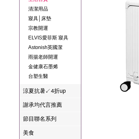
名
焙
OUR FAMILY
清潔用品
PP波瑟楓妮品
NEONER
宗教開運
3C
鍋物 l 藥膳 l 滴
百味人生戲劇
一家人
寢具│床墊
牌館
雞精
ELVIS愛菲斯
1MORE耳機
型男大主廚聯
甘味人生
宗教開運
L’eBeauty包包
寢具
林聰明沙鍋魚
名
ELVIS愛菲斯 寢具
狀元堂牛樟芝
頭
Astonish英國潔
Astonish英國潔
節目聯名商品
十時塑
冷藏 | 冷凍食品
推薦
雨揚老師開運
雨揚老師開運
金健康石墨烯
李大娘手工水
金健康石墨烯
餃
台塑生醫
台塑生醫
自在食刻
涼夏抗暑↙4折up
三立X信海 星
謝承均代言推薦
鮮蝦蝦滑
節目聯名系列
愛雅辣呦
美食
沈玉琳代言羊