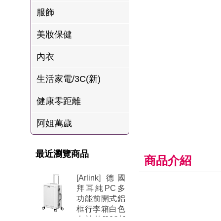
肉爐
服飾
海瑞摃丸
美妝保健
八兩排烤肉組
內衣
生活家電/3C(新)
健康零距離
阿姐萬歲
最近瀏覽商品
商品介紹
[Arlink] 德國
拜耳純PC多
功能前開式鋁
框行李箱白色
女神款[30吋]