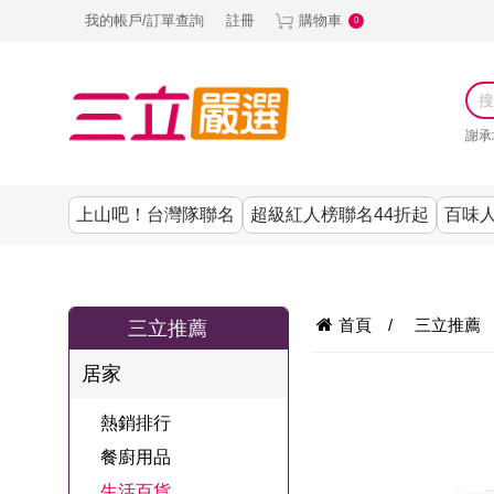
我的帳戶/訂單查詢
註冊
購物車
0
謝承
上山吧！台灣隊聯名
超級紅人榜聯名44折起
百味人
涼夏抗暑↙4折up
謝承均代言推薦
節目聯名系列
古溜x五秀園
養生|保健
熱銷排行
熱銷排行
熱銷排行
熱銷排行
熱銷排行
熱銷排行
百味人生
韓國
首頁
/
三立推薦
三立推薦
SKINASSET
無鋼圈│無痕
請世界吃桌
美妝｜保養
零食│點心
餐廚用品
廚房專區
上衣
居家
甘味人生鍵力
即食泡麵 l 沖泡
上山下海過一
DF美肌醫生
塑身衣│褲
生活百貨
生活專區
下著
肽↙85折
熱銷排行
夜聯名
品
池昌旭代言
清潔用品
機能服飾
美容專區
女內褲
餐廚用品
罐頭 l 食材 l 烘
超級紅人榜聯
Bello. U
生活百貨
寢具│床墊
涼夏家電
男內褲
配件