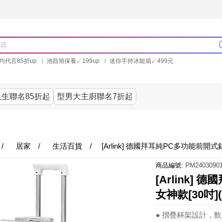
均代言85折up
池昌旭保養↙199up
迷你手持冰能扇↙499元
林美秀石墨烯粒線褲25折up
氣動塑崩褲6折up
PP聯合品牌買就送
生聯名85折起
型男大主廚聯名7折起
美食
居家
服飾
美妝保健
內衣
生活家電/
/
居家
/
生活百貨
/
[Arlink] 德國拜耳純PC多功能前開
商品編號:
PM24030901
[Arlink
女神款[30吋]
● 摺疊杯架設計，