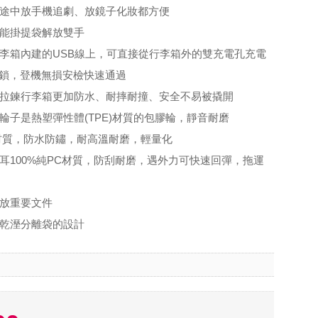
旅途中放手機追劇、放鏡子化妝都方便
，能掛提袋解放雙手
行李箱內建的USB線上，可直接從行李箱外的雙充電孔充電
密碼鎖，登機無損安檢快速通過
較拉鍊行李箱更加防水、耐摔耐撞、安全不易被撬開
，輪子是熱塑彈性體(TPE)材質的包膠輪，靜音耐磨
A材質，防水防鏽，耐高溫耐磨，輕量化
拜耳100%純PC材質，防刮耐磨，遇外力可快速回彈，拖運
可放重要文件
有乾溼分離袋的設計