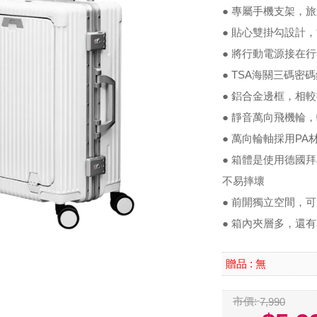
● 專屬手機支架，
● 貼心雙掛勾設計
● 將行動電源接在
● TSA海關三碼
● 鋁合金邊框，相
● 靜音萬向飛機輪
● 萬向輪軸採用P
● 箱體是使用德國
不易摔壞
● 前開獨立空間，
● 箱內夾層多，還
無
贈品 :
市價:
7,990