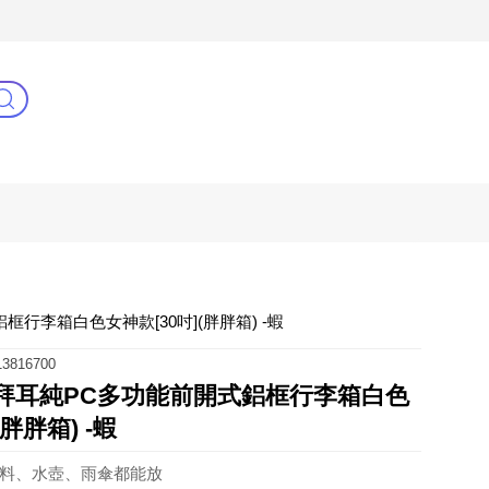
3C(新)
健康零距離
阿姐萬歲
式鋁框行李箱白色女神款[30吋](胖胖箱) -蝦
3816700
] 德國拜耳純PC多功能前開式鋁框行李箱白色
(胖胖箱) -蝦
飲料、水壺、雨傘都能放