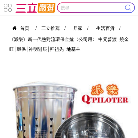
首頁
/
三立推薦
/
居家
/
生活百貨
/
《派樂》新一代熱對流環保金爐〈公司用〉 中元普渡│燒金
旺│環保│神明誕辰│拜祖先│地基主