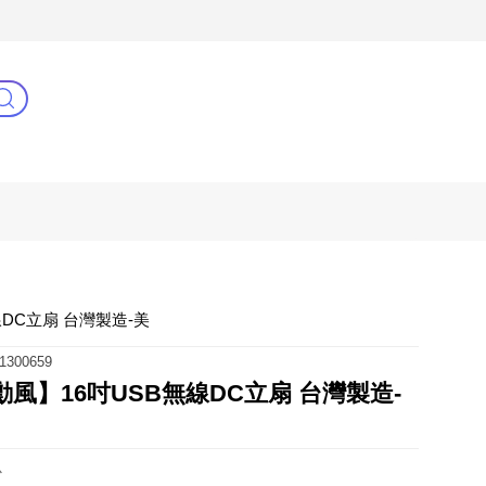
C
健康零距離
阿姐萬歲
線DC立扇 台灣製造-美
1300659
勳風】16吋USB無線DC立扇 台灣製造-
心