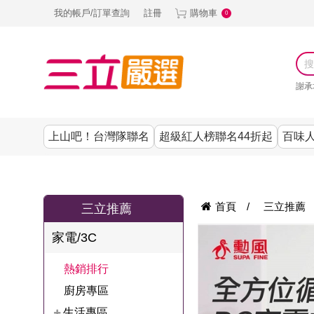
我的帳戶/訂單查詢
註冊
購物車
0
謝承
上山吧！台灣隊聯名
超級紅人榜聯名44折起
百味人
涼夏抗暑↙4折up
謝承均代言推薦
節目聯名系列
古溜x五秀園
養生|保健
熱銷排行
熱銷排行
熱銷排行
熱銷排行
熱銷排行
熱銷排行
百味人生
韓國
首頁
/
三立推薦
三立推薦
SKINASSET
無鋼圈│無痕
請世界吃桌
美妝｜保養
零食│點心
餐廚用品
廚房專區
上衣
家電/3C
甘味人生鍵力
即食泡麵 l 沖泡
上山下海過一
DF美肌醫生
塑身衣│褲
生活百貨
生活專區
下著
肽↙85折
熱銷排行
夜聯名
品
池昌旭代言
清潔用品
機能服飾
美容專區
女內褲
廚房專區
罐頭 l 食材 l 烘
超級紅人榜聯
Bello. U
生活專區
寢具│床墊
涼夏家電
男內褲
配件