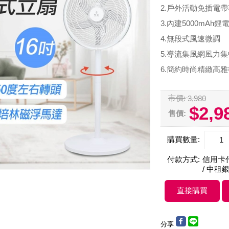
2.戶外活動免插電
3.內建5000mAh鋰
4.無段式風速微調
5.導流集風網風力
6.簡約時尚精緻高
市價:
3,980
$2,9
售價:
購買數量:
付款方式:
信用卡付款
/ 中租銀
分享