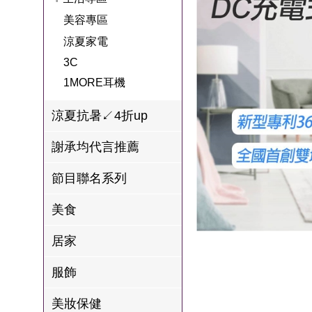
名
焙
OUR FAMILY
美容專區
PP波瑟楓妮品
NEONER
宗教開運
3C
鍋物 l 藥膳 l 滴
百味人生戲劇
一家人
涼夏家電
牌館
雞精
ELVIS愛菲斯
1MORE耳機
型男大主廚聯
甘味人生
3C
L’eBeauty包包
寢具
林聰明沙鍋魚
名
1MORE耳機
狀元堂牛樟芝
頭
Astonish英國潔
節目聯名商品
涼夏抗暑↙4折up
十時塑
冷藏 | 冷凍食品
推薦
雨揚老師開運
謝承均代言推薦
李大娘手工水
金健康石墨烯
餃
節目聯名系列
台塑生醫
自在食刻
美食
三立X信海 星
居家
鮮蝦蝦滑
服飾
愛雅辣呦
沈玉琳代言羊
美妝保健