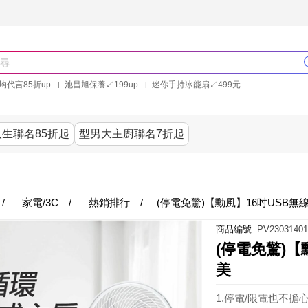
均代言85折up
池昌旭保養↙199up
迷你手持冰能扇↙499元
林美秀石墨烯粒線褲25折up
氣動塑崩褲6折up
PP聯合品牌買就送
生聯名85折起
型男大主廚聯名7折起
美食
居家
服飾
美妝保健
內衣
家電/3
/
家電/3C
/
熱銷排行
/
(停電免驚)【勳風】16吋USB無
商品編號:
PV23031401
(停電免驚)【
美
1.停電/限電也不擔