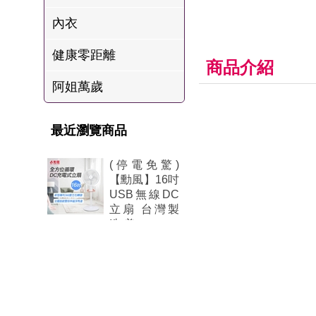
肉爐
內衣
海瑞摃丸
健康零距離
八兩排烤肉組
商品介紹
阿姐萬歲
最近瀏覽商品
(停電免驚)
【勳風】16吋
USB無線DC
立扇 台灣製
造-美