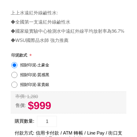
上上水遠紅外線鹼性水:
◆全國第一支遠紅外線鹼性水
◆國家級實驗中心檢測水中遠紅外線平均放射率為96.7%
◆WSU國際品水師 強力推薦
*
印泥款式
招財印泥-土豪金
招財印泥-質感黑
招財印泥-富貴銀
市價:
1,280
$999
售價:
購買數量:
付款方式:
信用卡付款 / ATM 轉帳 / Line Pay / 街口支