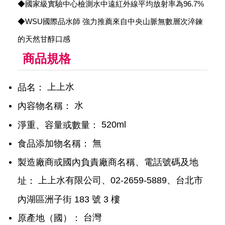
◆國家級實驗中心檢測水中遠紅外線平均放射率為96.7%
◆WSU國際品水師 強力推薦來自中央山脈無數層次淬鍊
的天然甘醇口感
商品規格
上上水
品名：
水
內容物名稱：
520ml
淨重、容量或數量：
無
食品添加物名稱：
製造廠商或國內負責廠商名稱、電話號碼及地
上上水有限公司、02-2659-5889、台北市
址：
內湖區洲子街 183 號 3 樓
台灣
原產地（國）：