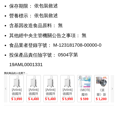
依包裝敘述
保存期限：
依包裝敘述
營養標示：
無
含基因改造食品原料：
無
其他經中央主管機關公告之事項：
M-123181708-00000-0
食品業者登錄字號：
0504字第
投保產品責任險字號：
19AML0001331
買此商品的人也買了...
[Arlink]
[Arlink]
[Arlink]
[Arlink]
《MOTELY
《派
德國拜
德國拜
德國拜
德國拜
魔特
樂》新
樂
耳純PC
耳純PC
耳純PC
耳純PC
3,990
4,480
5,480
5,990
萊》按
599
一代熱
1,280
一
1
多功能
多功能
多功能
多功能
壓式 天
對流環
對
前開式
前開式
前開式
前開式
使的翅
保金爐
保
鋁框行
鋁框行
鋁框行
鋁框行
膀 省水
〈公司
〈
李箱白
李箱白
李箱白
李箱白
蓮蓬頭-
用〉 中
用