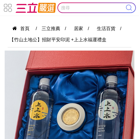
首頁
/
三立推薦
/
居家
/
生活百貨
/
【竹山土地公】招財平安印泥 +上上水福運禮盒