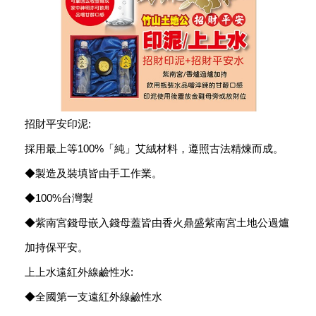
招財平安印泥:
採用最上等100%「純」艾絨材料，遵照古法精煉而成。
◆製造及裝填皆由手工作業。
◆100%台灣製
◆紫南宮錢母嵌入錢母蓋皆由香火鼎盛紫南宮土地公過爐
加持保平安。
上上水遠紅外線鹼性水:
◆全國第一支遠紅外線鹼性水