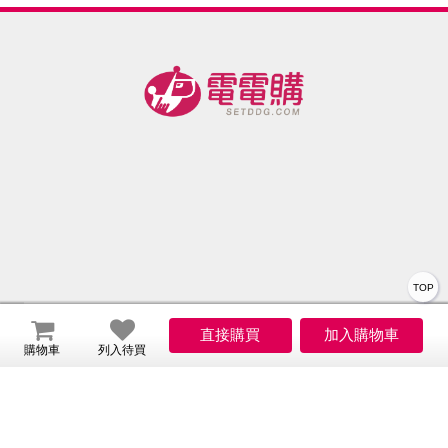
色女神
色女神
色女神
色女神
BW-
元普渡│
元
款[20吋]
款[24吋]
款[28吋]
款[30吋]
9S2〈1
燒金旺│
燒
-蝦
-蝦
-蝦
(胖胖箱)
入〉按
環保│神
環
- -蝦
壓省水
明誕辰│
明
負離子
拜祖先│
拜
百變加
地基主
地
壓 按壓
止水
TOP
關於我們
購物車
列入待買
會員服務
服務