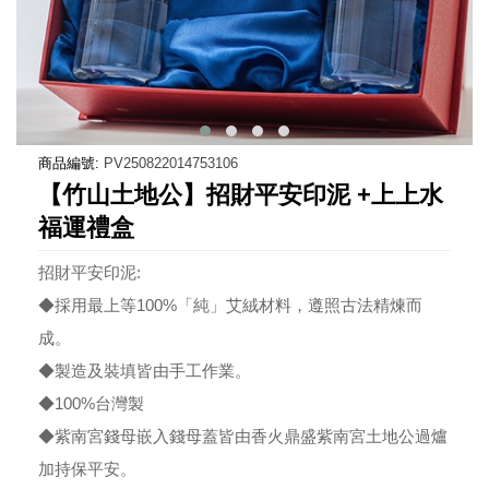
商品編號:
PV250822014753106
【竹山土地公】招財平安印泥 +上上水
福運禮盒
招財平安印泥:
◆採用最上等100%「純」艾絨材料，遵照古法精煉而
成。
◆製造及裝填皆由手工作業。
◆100%台灣製
◆紫南宮錢母嵌入錢母蓋皆由香火鼎盛紫南宮土地公過爐
加持保平安。