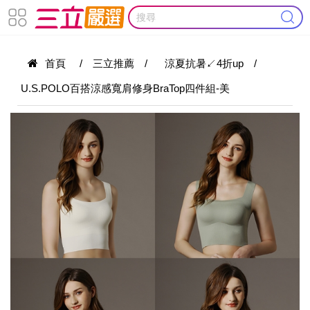
首頁
/
三立推薦
/
涼夏抗暑↙4折up
/
U.S.POLO百搭涼感寬肩修身BraTop四件組-美