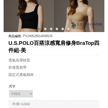
商品編號:
PV240528014058525
U.S.POLO百搭涼感寬肩修身BraTop四
件組-美
透氣高彈材質
舒適寬肩帶
固定式透氣棉杯
尺寸
市價:
3,960