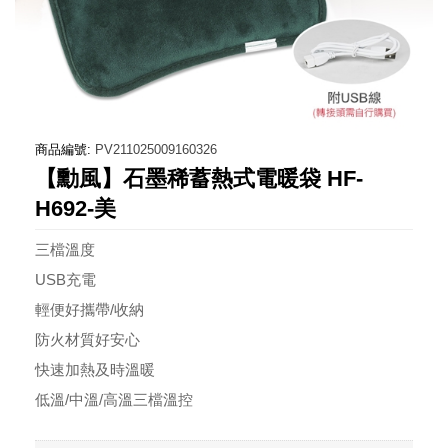
商品編號:
PV211025009160326
【勳風】石墨稀蓄熱式電暖袋 HF-
H692-美
三檔溫度
USB充電
輕便好攜帶/收納
防火材質好安心
快速加熱及時溫暖
低溫/中溫/高溫三檔溫控