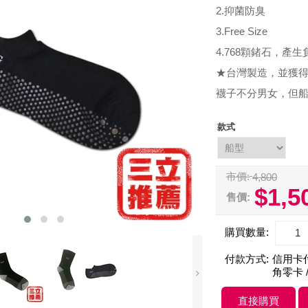
2.抑菌防臭
3.Free Size
4.768顆鍺石，產
★台灣製造，並獲得
襪子不分男女，但船
款式
市價:
4,800
$1,5
售價:
購買數量:
付款方式:
信用卡付款
角零卡 /