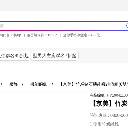
均代言85折up
池昌旭保養↙199up
迷你手持冰能扇↙499元
林美秀石墨烯粒線褲25折up
氣動塑崩褲6折up
PP聯合品牌買就送
生聯名85折起
型男大主廚聯名7折起
美食
居家
服飾
美妝保健
內衣
生活家電/
/
服飾
/
機能服飾
/
【京美】竹炭鍺石機能襪超值組(6雙/
商品編號:
PV19041100
【京美】竹炭鍺
諮詢專線 : 0800-060
1.使用竹炭纖維