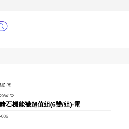
3C(新)
健康零距離
阿姐萬歲
組)-電
2984152
石機能襪超值組(6雙/組)-電
-006