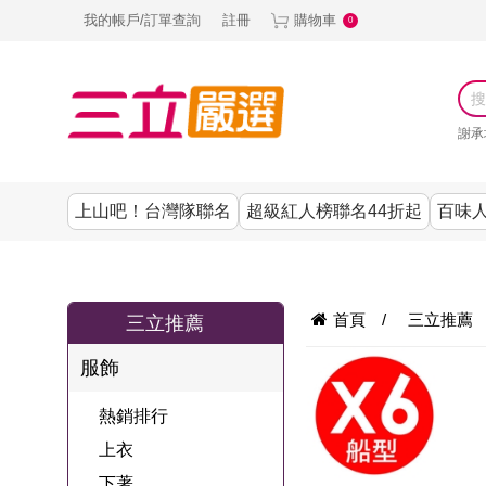
我的帳戶/訂單查詢
註冊
購物車
0
謝承
上山吧！台灣隊聯名
超級紅人榜聯名44折起
百味人
涼夏抗暑↙4折up
謝承均代言推薦
節目聯名系列
古溜x五秀園
養生|保健
熱銷排行
熱銷排行
熱銷排行
熱銷排行
熱銷排行
熱銷排行
百味人生
韓國
首頁
/
三立推薦
三立推薦
SKINASSET
無鋼圈│無痕
請世界吃桌
美妝｜保養
零食│點心
餐廚用品
廚房專區
上衣
服飾
甘味人生鍵力
即食泡麵 l 沖泡
上山下海過一
DF美肌醫生
塑身衣│褲
生活百貨
生活專區
下著
肽↙85折
熱銷排行
夜聯名
品
池昌旭代言
清潔用品
機能服飾
美容專區
女內褲
上衣
罐頭 l 食材 l 烘
超級紅人榜聯
Bello. U
下著
寢具│床墊
涼夏家電
男內褲
配件