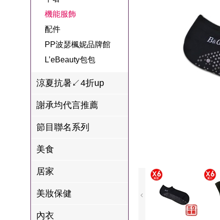
名
焙
OUR FAMILY
機能服飾
PP波瑟楓妮品
NEONER
宗教開運
3C
鍋物 l 藥膳 l 滴
百味人生戲劇
一家人
配件
牌館
雞精
ELVIS愛菲斯
1MORE耳機
型男大主廚聯
甘味人生
PP波瑟楓妮品牌館
L’eBeauty包包
寢具
林聰明沙鍋魚
名
L’eBeauty包包
狀元堂牛樟芝
頭
Astonish英國潔
節目聯名商品
涼夏抗暑↙4折up
十時塑
冷藏 | 冷凍食品
推薦
雨揚老師開運
謝承均代言推薦
李大娘手工水
金健康石墨烯
餃
節目聯名系列
台塑生醫
自在食刻
美食
三立X信海 星
居家
鮮蝦蝦滑
愛雅辣呦
美妝保健
沈玉琳代言羊
內衣