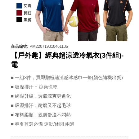
商品編號:
PM220719010461135
【戶外趣】經典超涼透冷氣衣(3件組)-
電
■ 一組3件，買即贈極速涼感冰感巾一條(顏色隨機出貨)
■ 吸溼排汗 + 涼爽快乾
■ 網眼升級，透氣涼爽更進化
■ 吸濕排汗，耐磨又不起毛球
■ 布料柔順，親膚舒適不悶熱
■ 春夏首選必備 運動/休閒 兩適