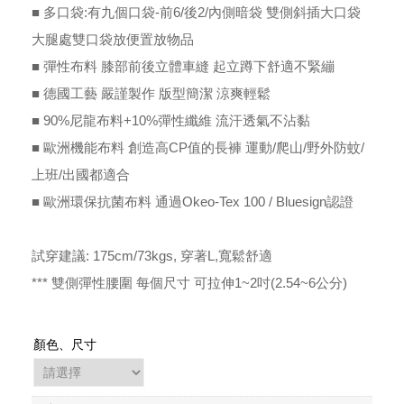
■ 多口袋:有九個口袋-前6/後2/內側暗袋 雙側斜插大口袋
大腿處雙口袋放便置放物品
■ 彈性布料 膝部前後立體車縫 起立蹲下舒適不緊繃
■ 德國工藝 嚴謹製作 版型簡潔 涼爽輕鬆
■ 90%尼龍布料+10%彈性纖維 流汗透氣不沾黏
■ 歐洲機能布料 創造高CP值的長褲 運動/爬山/野外防蚊/
上班/出國都適合
■ 歐洲環保抗菌布料 通過Okeo-Tex 100 / Bluesign認證
試穿建議: 175cm/73kgs, 穿著L,寬鬆舒適
*** 雙側彈性腰圍 每個尺寸 可拉伸1~2吋(2.54~6公分)
顏色、尺寸