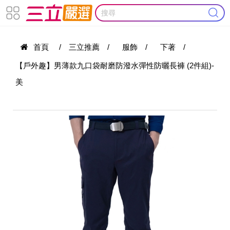
首頁
/
三立推薦
/
服飾
/
下著
/
【戶外趣】男薄款九口袋耐磨防潑水彈性防曬長褲 (2件組)-
美