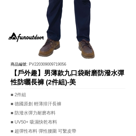
商品編號:
PV220309009719056
【戶外趣】男薄款九口袋耐磨防潑水彈
性防曬長褲 (2件組)-美
■ 2件組
■ 德國原創 輕薄排汗長褲
■ 防潑水彈力耐磨布料
■ UV50+ 吸濕快乾布料
■ 超彈性布料 彈性腰圍 可繫皮帶