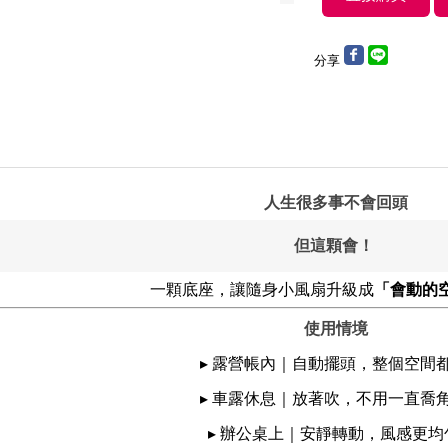
分享
️ 人生很多事不會回頭
但這顆會！
一顆底座，讓隨身小風扇升級成
「會動的
️ 使用情境
▸ 露營帳內｜自動擺頭，整個空間
▸ 車露休息｜放著吹，不用一直喬
▸ 辦公桌上｜安靜轉動，風感更均