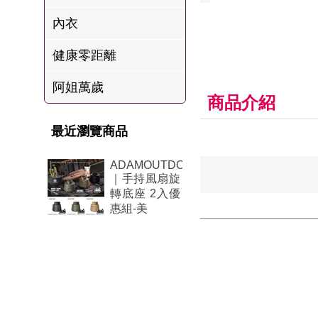
肉爐
內衣
海瑞摃丸
健康零距離
八兩排烤肉組
阿姐萬歲
商品介紹
最近瀏覽商品
ADAMOUTDOOR
｜手持風扇旋
轉底座 2入優
惠組-美