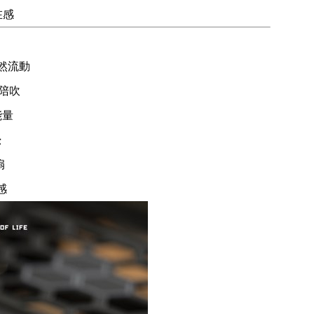
在感
然流動
陪吹
能量
覺
扇
感