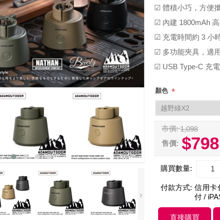
☑ 體積小巧，方便
☑ 內建 1800mAh
☑ 充電時間約 3 小
☑ 多功能夾具，適
☑ USB Type-C 
*
顏色
市價:
1,098
$798
售價:
購買數量:
付款方式:
信用卡付款
付 / iP