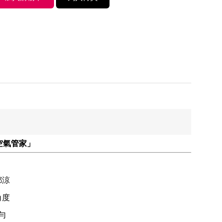
空氣管家」
都涼
角度
勻