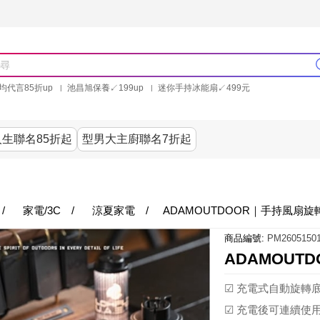
均代言85折up
池昌旭保養↙199up
迷你手持冰能扇↙499元
林美秀石墨烯粒線褲25折up
氣動塑崩褲6折up
PP聯合品牌買就送
生聯名85折起
型男大主廚聯名7折起
美食
居家
服飾
美妝保健
內衣
家電/3
/
家電/3C
/
涼夏家電
/
ADAMOUTDOOR｜手持風扇旋
商品編號:
PM26051501
ADAMOUT
☑ 充電式自動旋轉底
☑ 充電後可連續使用 