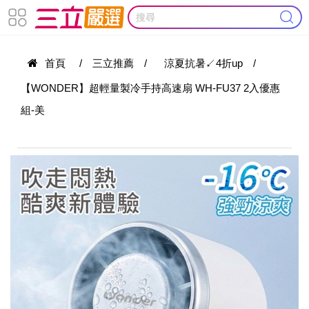
首頁
/
三立推薦
/
涼夏抗暑↙4折up
/
【WONDER】超輕量製冷手持高速扇 WH-FU37 2入優惠
組-美