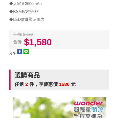
◆大容量3600mAh
◆BSMI認證合格
◆LED數屏顯示風力
市價:
2,580
$1,580
售價:
分享
選購商品
任選
2
件，享優惠價
1580
元