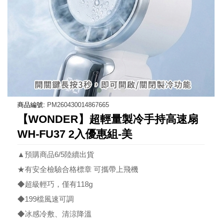
商品編號:
PM260430014867665
【WONDER】超輕量製冷手持高速扇
WH-FU37 2入優惠組-美
▲預購商品6/5陸續出貨
★有安全檢驗合格標章 可攜帶上飛機
◆超級輕巧，僅有118g
◆199檔風速可調
◆冰感冷敷、清涼降溫