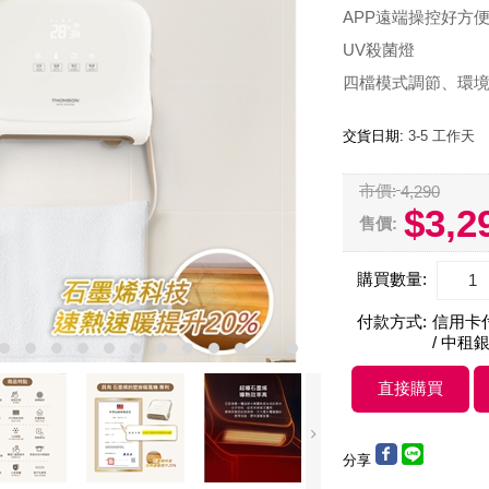
APP遠端操控好方
UV殺菌燈
四檔模式調節、環
交貨日期:
3-5 工作天
市價:
4,290
$3,2
售價:
購買數量:
付款方式:
信用卡付款
/ 中租銀
分享