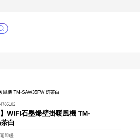
C
健康零距離
阿姐萬歲
風機 TM-SAW35FW 奶茶白
4785102
N】WIFI石墨烯壁掛暖風機 TM-
奶茶白
即開即暖