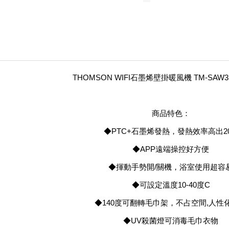
THOMSON WIFI石墨烯壁掛暖風機 TM-SAW
商品特色：
◆PTC+石墨烯發熱，發熱效率高出2
◆APP遠端操控好方便
◆揮動手勢開/關機，浴室使用超容
◆可設定溫度10-40度C
◆140度可翻轉毛巾架，不占空間,人性
◆UV殺菌燈可消毒毛巾衣物