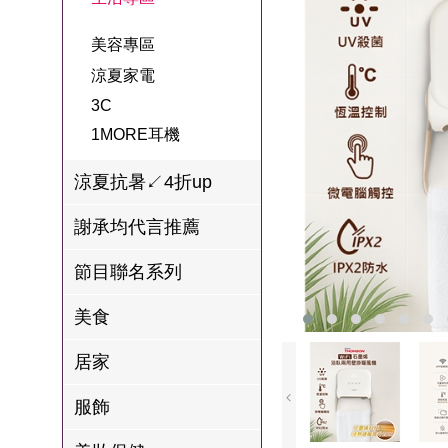
名
焙
OUR FAMILY
PP波瑟楓妮品
NEONER
宗教開運
3C
美容專區
鍋物 l 藥膳 l 滴
百味人生戲劇
一家人
牌館
雞精
涼夏家電
ELVIS愛菲斯
1MORE耳機
型男大主廚聯
甘味人生
L’eBeauty包包
3C
寢具
林聰明沙鍋魚
名
狀元堂牛樟芝
1MORE耳機
頭
Astonish英國潔
節目聯名商品
十時塑
冷藏 | 冷凍食品
推薦
涼夏抗暑↙4折up
雨揚老師開運
李大娘手工水
謝承均代言推薦
金健康石墨烯
餃
台塑生醫
節目聯名系列
自在食刻
美食
三立X信海 星
鮮蝦蝦滑
居家
愛雅辣呦
服飾
沈玉琳代言羊