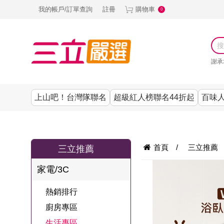
我的帳戶/訂單查詢
註冊
購物車
0
謝承
上山吧！台灣隊聯名
超級紅人榜聯名44折起
百味人
涼夏抗暑↙4折up
謝承均代言推薦
節目聯名系列
古溜x五秀園
養生|保健
熱銷排行
熱銷排行
熱銷排行
熱銷排行
熱銷排行
熱銷排行
百味人生
韓國
首頁
/
三立推薦
三立推薦
SKINASSET
無鋼圈│無痕
請世界吃桌
美妝｜保養
零食│點心
餐廚用品
廚房專區
上衣
家電/3C
甘味人生鍵力
即食泡麵 l 沖泡
上山下海過一
DF美肌醫生
塑身衣│褲
生活百貨
生活專區
下著
肽↙85折
熱銷排行
夜聯名
品
池昌旭代言
清潔用品
機能服飾
美容專區
女內褲
廚房專區
罐頭 l 食材 l 烘
超級紅人榜聯
Bello. U
生活專區
寢具│床墊
涼夏家電
男內褲
配件