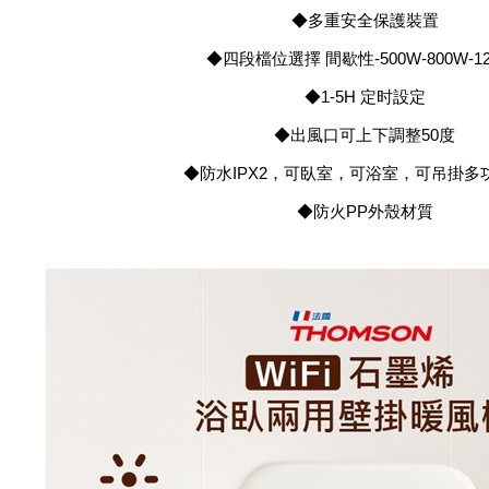
◆多重安全保護裝置
◆四段檔位選擇 間歇性-500W-800W-12
◆1-5H 定时設定
◆出風口可上下調整50度
◆防水IPX2，可臥室，可浴室，可吊掛多
◆防火PP外殼材質