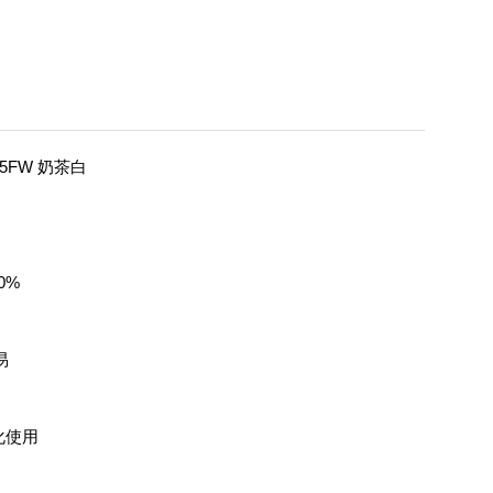
35FW 奶茶白
0%
易
化使用