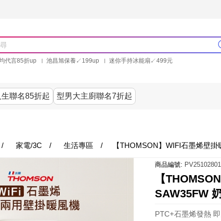
均代言85折up
池昌旭保養↙199up
迷你手持冰能扇↙499元
林美秀石墨烯粒線褲25折up
氣動塑崩褲6折up
PP聯合品牌買就送
生聯名85折起
型男大主廚聯名7折起
美食
居家
服飾
美妝保健
內衣
家電/3
/
家電/3C
/
生活專區
/
【THOMSON】WIFI石墨烯壁掛暖
商品編號:
PV25102801
【THOMSO
SAW35FW 
PTC+石墨烯發熱 