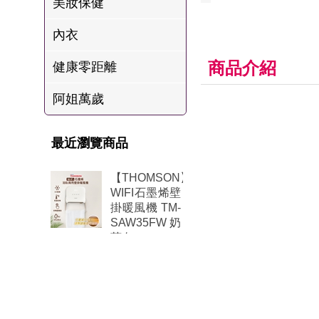
美妝保健
肉爐
內衣
海瑞摃丸
八兩排烤肉組
商品介紹
健康零距離
阿姐萬歲
最近瀏覽商品
【THOMSON】
WIFI石墨烯壁
掛暖風機 TM-
SAW35FW 奶
茶白