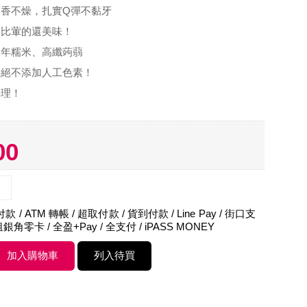
香不燥，扎實Q彈不黏牙
～比葷的還美味！
陳年糯米、高纖蒟蒻
，絕不添加人工色素！
料理！
00
 / ATM 轉帳 / 超取付款 / 貨到付款 / Line Pay / 街口支
租銀角零卡 / 全盈+Pay / 全支付 / iPASS MONEY