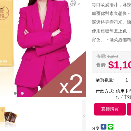
每口吸滿湯汁，麻辣
顛覆你對素食想像
嚴選特等壽司米、
使用焦糖熬煮上色
宵夜。下酒菜必備
市價:
1,360
$1,1
售價:
購買數量:
付款方式:
信用卡付款
付 / 中
分享