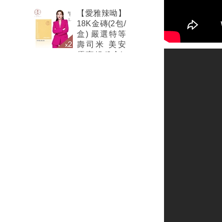
【愛雅辣呦】
18K金磚(2包/
盒) 嚴選特等
壽司米 美安
優惠組(2盒)-
美