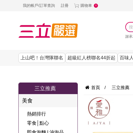
我的帳戶/訂單查詢
註冊
購物車
0
謝承
上山吧！台灣隊聯名
超級紅人榜聯名44折起
百味人
涼夏抗暑↙4折up
謝承均代言推薦
節目聯名系列
古溜x五秀園
養生|保健
熱銷排行
熱銷排行
熱銷排行
熱銷排行
熱銷排行
熱銷排行
百味人生
韓國
首頁
/
三立推薦
三立推薦
SKINASSET
無鋼圈│無痕
請世界吃桌
美妝｜保養
零食│點心
餐廚用品
廚房專區
上衣
美食
甘味人生鍵力
即食泡麵 l 沖泡
上山下海過一
DF美肌醫生
塑身衣│褲
生活百貨
生活專區
下著
肽↙85折
熱銷排行
夜聯名
品
池昌旭代言
清潔用品
機能服飾
美容專區
女內褲
零食│點心
罐頭 l 食材 l 烘
超級紅人榜聯
Bello. U
即食泡麵 l 沖泡品
寢具│床墊
涼夏家電
男內褲
配件