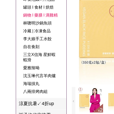
名
焙
OUR FAMILY
罐頭 l 食材 l 烘焙
PP波瑟楓妮品
NEONER
宗教開運
3C
鍋物 l 藥膳 l 滴
百味人生戲劇
一家人
鍋物 l 藥膳 l 滴雞精
牌館
雞精
ELVIS愛菲斯
1MORE耳機
型男大主廚聯
甘味人生
林聰明沙鍋魚頭
L’eBeauty包包
寢具
林聰明沙鍋魚
名
冷藏 | 冷凍食品
狀元堂牛樟芝
頭
Astonish英國潔
李大娘手工水餃
節目聯名商品
十時塑
冷藏 | 冷凍食品
推薦
自在食刻
雨揚老師開運
三立X信海 星鮮蝦
李大娘手工水
金健康石墨烯
蝦滑
餃
愛雅辣呦
台塑生醫
自在食刻
沈玉琳代言羊肉爐
三立X信海 星
海瑞摃丸
鮮蝦蝦滑
八兩排烤肉組
愛雅辣呦
涼夏抗暑↙4折up
沈玉琳代言羊