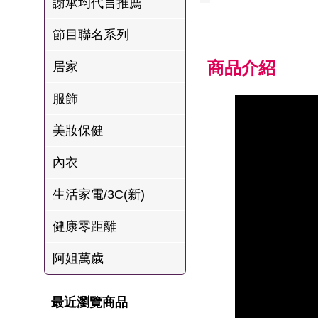
謝承均代言推薦
肉爐
節目聯名系列
海瑞摃丸
八兩排烤肉組
商品介紹
居家
服飾
美妝保健
內衣
生活家電/3C(新)
健康零距離
阿姐萬歲
最近瀏覽商品