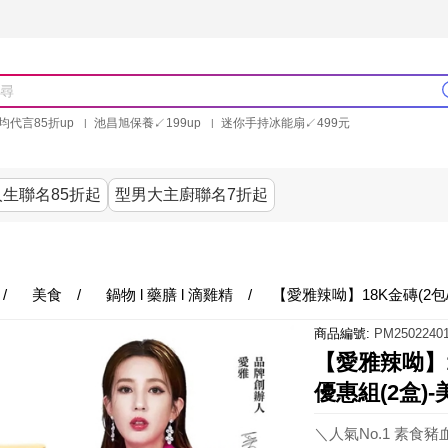
均代言85折up
池昌旭保養↙199up
迷你手持冰能扇↙499元
林美秀石墨烯粒線褲25折up
氣動塑崩褲6折up
PP聯合品牌買就送
生聯名85折起
型男大主廚聯名7折起
美食
居家
服飾
美妝保健
內衣
生活家電/
/
美食
/
鍋物 l 藥膳 l 滴雞精
/
【愛雅辣呦】18K金磚(2包
商品編號:
PM25022401
【愛雅辣呦】1
優惠組(2盒)-
＼人氣No.1 素食豬