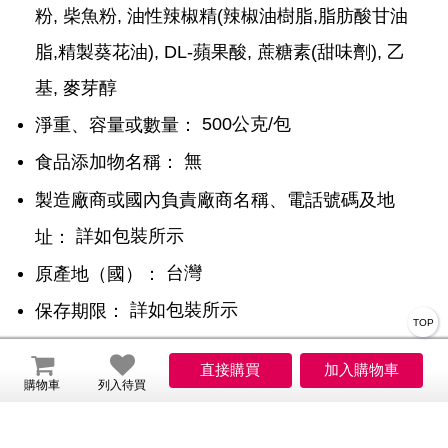
粉, 柴魚粉, 油性辣椒精(辣椒油樹脂,脂肪酸甘油
脂,精製葵花油), DL-蘋果酸, 蔗糖素(甜味劑), 乙
基, 麥芽醇
500公克/包
淨重、容量或數量：
無
食品添加物名稱：
製造廠商或國內負責廠商名稱、電話號碼及地
詳如包裝所示
址：
台灣
原產地（國）：
詳如包裝所示
保存期限：
TOP
詳如包裝所示
營養標示：
詳如包裝所示
含基因改造食品原料：
購物車
列入待買
詳如包裝所
其他經中央主管機關公告之事項：