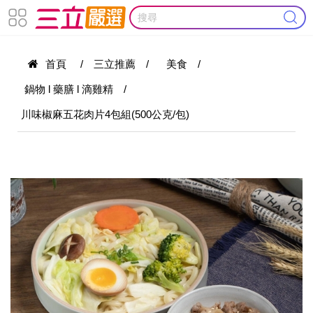
首頁
/
三立推薦
/
美食
/
鍋物 l 藥膳 l 滴雞精
/
川味椒麻五花肉片4包組(500公克/包)