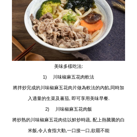
美味多樣吃法:
1) 川味椒麻五花肉軟法
將拌炒完成的川味椒麻五花肉片做為軟法的內餡,同時加
入適量的生菜及蕃茄, 即可享用美味早餐.
2) 川味椒麻五花肉飯
將炒熟的川味椒麻五花肉佐以鮮炒時蔬, 配上熱騰騰的白
米飯,令人食指大動,一口接一口,欲罷不能