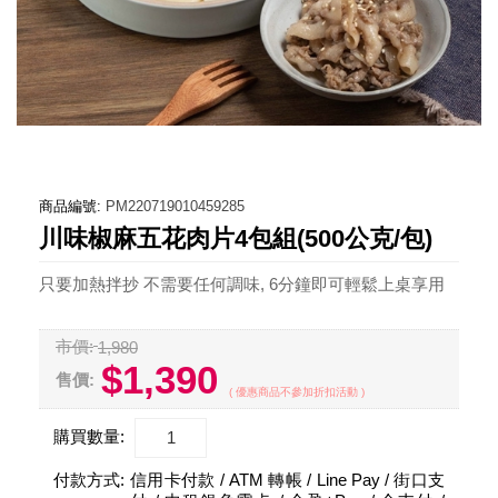
商品編號:
PM220719010459285
川味椒麻五花肉片4包組(500公克/包)
只要加熱拌抄 不需要任何調味, 6分鐘即可輕鬆上桌享用
市價:
1,980
$1,390
售價:
( 優惠商品不參加折扣活動 )
購買數量:
付款方式:
信用卡付款 / ATM 轉帳 / Line Pay / 街口支