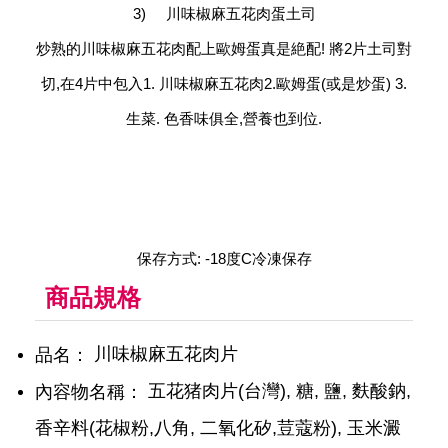
3) 川味椒麻五花肉蛋土司
炒熟的川味椒麻五花肉配上歐姆蛋真是絶配! 將2片土司對
切,在4片中包入1. 川味椒麻五花肉2.歐姆蛋(或是炒蛋) 3.
生菜. 色香味俱全,營養也到位.
保存方式: -18度C冷凍保存
商品規格
川味椒麻五花肉片
品名：
五花猪肉片(台灣), 糖, 鹽, 麩酸鈉,
內容物名稱：
香辛料(花椒粉,八角, 二氧化矽,荳蔻粉), 玉米澱