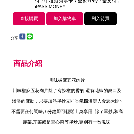
付 / 中租銀角零卡 / 全盈+Pay / 全支付 /
iPASS MONEY
分享
商品介紹
川味椒麻五花肉片
川味椒麻五花肉片除了有辣椒的香氣,還有花椒的爽口及
淡淡的麻勁，只要加熱拌抄立即香氣四溢讓人食慾大開~
不需要任何調味, 6分鐘即可輕鬆上桌享用. 除了單炒,和高
麗菜,芹菜或是空心菜等拌炒,更別有一番滋味!