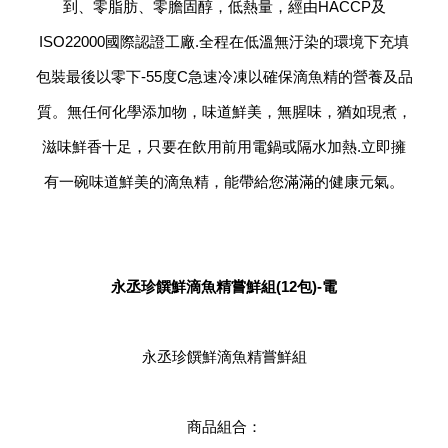
到、零脂肪、零膽固醇，低熱量，經由HACCP及
ISO22000國際認證工廠.全程在低溫無汙染的環境下充填
包裝最後以零下-55度C急速冷凍以確保滴魚精的營養及品
質。無任何化學添加物，味道鮮美，無腥味，猶如現煮，
滋味鮮香十足，只要在飲用前用電鍋或隔水加熱.立即擁
有一碗味道鮮美的滴魚精，能帶給您滿滿的健康元氣。
永丞珍饌鮮滴魚精嘗鮮組(12包)-電
永丞珍饌鮮滴魚精嘗鮮組
商品組合：