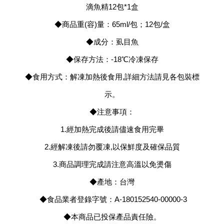
滴魚精12包*1盒
◆商品重(容)量：65ml/包；12包/盒
◆成分：虱目魚
◆保存方法：-18℃冷凍保存
◆食用方式：解凍加熱後食用,詳細方法請見各包裝標
示。
◆注意事項：
1.經加熱完成後請儘速食用完畢
2.經解凍後請勿覆凍,以保鮮度及確保品質
3.商品調理完成請注意高溫以免燙傷
◆產地：台灣
◆食品業者登錄字號：A-180152540-00000-3
◆本商品已投保產品責任險。