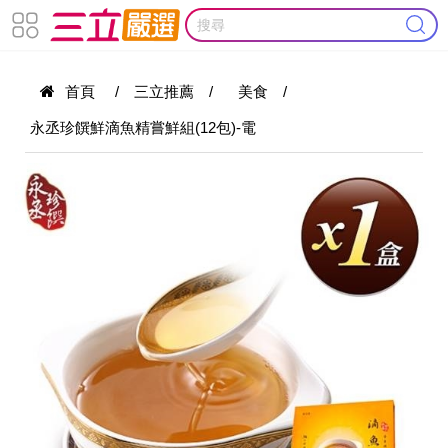
首頁
/
三立推薦
/
美食
/
永丞珍饌鮮滴魚精嘗鮮組(12包)-電