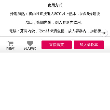
食用方式
沖泡加熱：將內袋直接進入80℃以上熱水，約3-5分鐘後
取出，撕開內袋，倒入容器內飲用。
電鍋：剪開內袋，取出結凍滴魚精，放入容器內，加熱後
TOP
飲用。
滴魚精除了可直接熱熱喝，也可用來煮粥、燉飯、煮湯
購物車
列入待買
麵、火鍋的湯底...都非常適合!!
商品規格
永丞珍饌滴魚精
品名：
100%虱目魚
內容物名稱：
65ml*12
淨重、容量或數量：
無
食品添加物名稱：