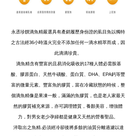
永丞珍饌滴魚精嚴選具有產銷履歷身份證的虱目魚以獨特
之古法經36小時溫火完全不添加任何一滴水精萃而成，因
此滴滴珍貴。
滴魚精含有豐富的且易消化吸收的17種人體必需胺基
酸、膠原蛋白、天然牛磺酸、蛋白質、DHA、EPA鈣等豐
富的微量元素。豐富魚的膠質，當在冷藏狀態的時候，整
個滴魚精像是果凍一般，滿滿的魚膠質，也是老人家最天
然的膠質補充來源，亦可調理體質，養顏美容，增強體
力，對男女老少孕婦都是健康又天然的營養聖品。
淬取出之魚精.必須經冷卻後將多餘的油質分離過濾以達