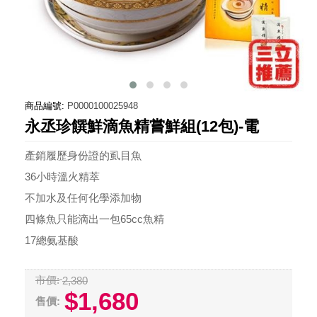
商品編號:
P0000100025948
永丞珍饌鮮滴魚精嘗鮮組(12包)-電
產銷履歷身份證的虱目魚
36小時溫火精萃
不加水及任何化學添加物
四條魚只能滴出一包65cc魚精
17總氨基酸
市價:
2,380
$1,680
售價: