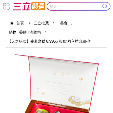
首頁
/
三立推薦
/
美食
/
鍋物 l 藥膳 l 滴雞精
/
【天之驕女】盛燕窩禮盒330g(燕窩)兩入禮盒組-美