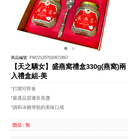
商品編號:
PM221207010972867
【天之驕女】盛燕窩禮盒330g(燕窩)兩
入禮盒組-美
*打開可即食
*嚴選品質優良燕盞
*調和冰糖滑順的美味口感
無
贈品 :