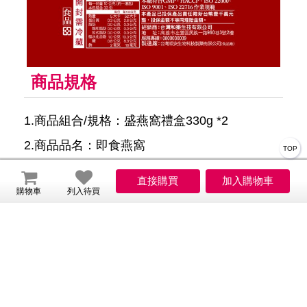
商品規格
1.商品組合/規格：盛燕窩禮盒330g *2
2.商品品名：即食燕窩
TOP
3.商品重(容)量：330g/瓶
購物車
列入待買
4.內容物成分(如含有豬、牛成分請加註國別)：
燕窩、冰糖、水
5.食品添加物名稱：無
6.原產地(國)：台灣
7.製造廠商或國內負責廠商名稱：台灣順安生物