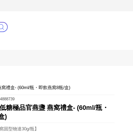
3C(新)
健康零距離
阿姐萬歲
盒- (60ml/瓶・即飲燕窩8瓶/盒)
4888739
糖極品官燕盞 燕窩禮盒- (60ml/瓶・
盒)
窩固型物達30g/瓶】