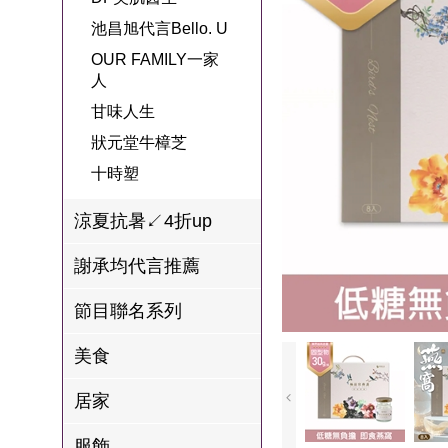
名
焙
OUR FAMILY
池昌旭代言Bello. U
PP波瑟楓妮品
NEONER
宗教開運
3C
鍋物 l 藥膳 l 滴
百味人生戲劇
一家人
OUR FAMILY一家
牌館
雞精
人
ELVIS愛菲斯
1MORE耳機
型男大主廚聯
甘味人生
L’eBeauty包包
寢具
甘味人生
林聰明沙鍋魚
名
狀元堂牛樟芝
頭
狀元堂牛樟芝
Astonish英國潔
節目聯名商品
十時塑
十時塑
冷藏 | 冷凍食品
推薦
雨揚老師開運
李大娘手工水
涼夏抗暑↙4折up
金健康石墨烯
餃
謝承均代言推薦
台塑生醫
自在食刻
節目聯名系列
三立X信海 星
鮮蝦蝦滑
美食
愛雅辣呦
居家
沈玉琳代言羊
服飾