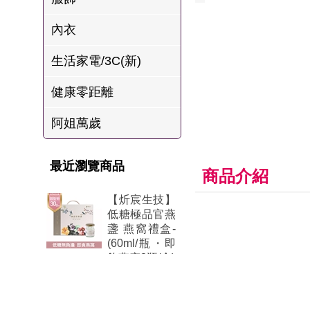
肉爐
內衣
海瑞摃丸
生活家電/3C(新)
八兩排烤肉組
健康零距離
阿姐萬歲
最近瀏覽商品
商品介紹
【炘宸生技】
低糖極品官燕
盞 燕窩禮盒-
(60ml/瓶・即
飲燕窩8瓶/盒)