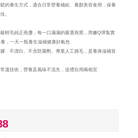
輕鬆的養生方式，適合日常營養補給、養顏美容食用，保養
更佳。
頂級輕毛純正燕盞，每一口滿滿的嚴選燕窩，滑嫩Q彈紮實
保養，一天一瓶養生滋補健康好氣色
加膠、不漂白、不含防腐劑、專業人工挑毛，是養身滋補首
菌常溫技術，營養及風味不流失，送禮自用兩相宜
88