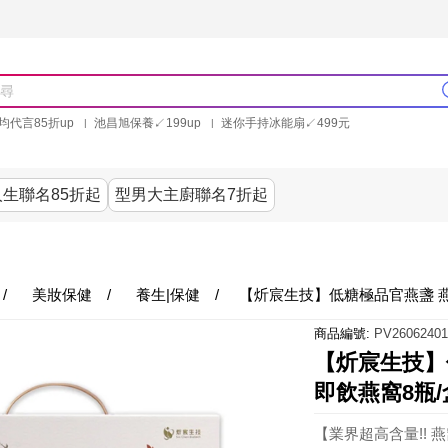
均代言85折up
池昌旭保養↙199up
迷你手持冰能扇↙499元
林美秀石墨烯粒線褲25折up
氣動塑崩褲6折up
PP聯合品牌買就送
生聯名85折起
型男大主廚聯名7折起
美食
居家
服飾
美妝保健
內衣
生活家電/
/
美妝保健
/
養生|保健
/
【炘宸生技】低糖極品官燕盞 燕窩禮
商品編號:
PV26062401
【炘宸生技】低
即飲燕窩8瓶/
【業界超高含量!! 燕