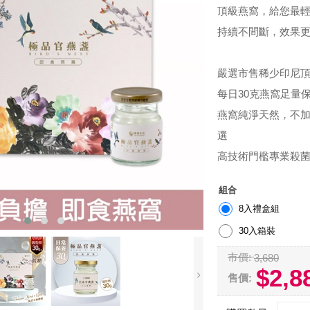
頂級燕窩，給您最
持續不間斷，效果
嚴選市售稀少印尼
每日30克燕窩足量
燕窩純淨天然，不
選
高技術門檻專業殺
組合
8入禮盒組
30入箱裝
市價:
3,680
$2,8
售價: