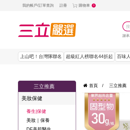
我的帳戶/訂單查詢
註冊
購物車
0
謝承
上山吧！台灣隊聯名
超級紅人榜聯名44折起
百味人
涼夏抗暑↙4折up
謝承均代言推薦
節目聯名系列
古溜x五秀園
養生|保健
熱銷排行
熱銷排行
熱銷排行
熱銷排行
熱銷排行
熱銷排行
百味人生
韓國
首頁
/
三立推薦
三立推薦
SKINASSET
無鋼圈│無痕
請世界吃桌
美妝｜保養
零食│點心
餐廚用品
廚房專區
上衣
美妝保健
甘味人生鍵力
即食泡麵 l 沖泡
上山下海過一
DF美肌醫生
塑身衣│褲
生活百貨
生活專區
下著
肽↙85折
養生|保健
夜聯名
品
池昌旭代言
清潔用品
機能服飾
美容專區
女內褲
美妝｜保養
罐頭 l 食材 l 烘
超級紅人榜聯
Bello. U
DF美肌醫生
寢具│床墊
涼夏家電
男內褲
配件