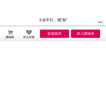
3.你不行，我”形”
TOP
便便成形不用愁，有我來幫你
購物車
列入待買
4.我的好，你喝過就知道
有感體驗順暢人生
5. ISO、HACCP、黃麴毒素、營養標示
商品規格