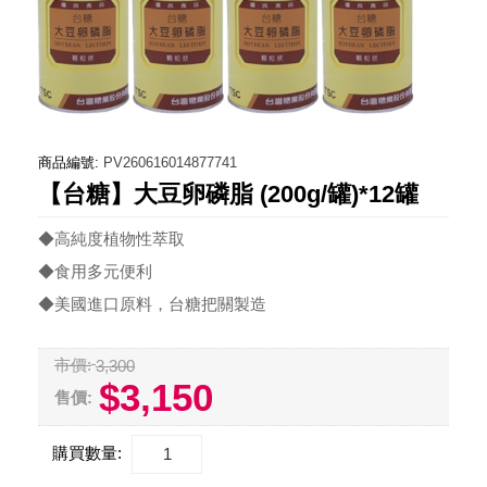
商品編號:
PV260616014877741
【台糖】大豆卵磷脂 (200g/罐)*12罐
◆高純度植物性萃取
◆食用多元便利
◆美國進口原料，台糖把關製造
市價:
3,300
$3,150
售價:
購買數量: