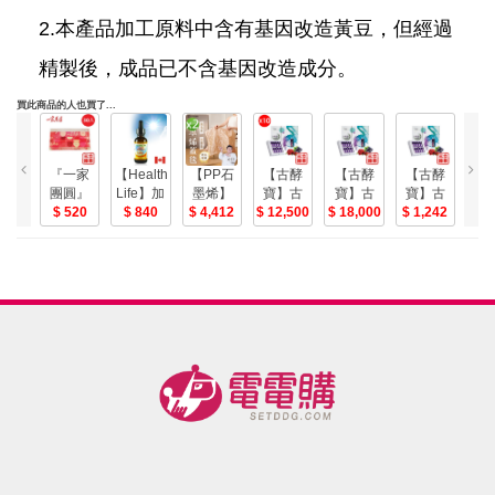
2.本產品加工原料中含有基因改造黃豆，但經過
精製後，成品已不含基因改造成分。
買此商品的人也買了...
『一家
【Healthy
【PP石
【古酵
【古酵
【古酵
【
團圓』
Life】加
墨烯】
寶】古
寶】古
寶】古
寶
好運麥
520
力活維
840
緞面蠶
4,412
酵寶益
12,500
酵寶益
18,000
酵寶益
1,242
酵
2
罩口罩
生素D3
絲智能
生菌10
生菌15
生菌1盒
生
30入
滴液(30
蓋毯2入-
盒(共
盒(共
(體驗
(
(MIT醫
毫升/
美
100瓶)
150瓶)
組/10
瓶
療用)(免
瓶)Vitamin
送膠原
送膠原
瓶)-電
運優惠
D3，維
蛋白凍3
蛋白凍3
中)
他命D3
盒-電
盒-電