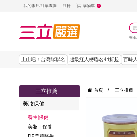
我的帳戶/訂單查詢
註冊
購物車
0
謝承
上山吧！台灣隊聯名
超級紅人榜聯名44折起
百味人
涼夏抗暑↙4折up
謝承均代言推薦
節目聯名系列
古溜x五秀園
養生|保健
熱銷排行
熱銷排行
熱銷排行
熱銷排行
熱銷排行
熱銷排行
百味人生
韓國
首頁
/
三立推薦
三立推薦
SKINASSET
無鋼圈│無痕
請世界吃桌
美妝｜保養
零食│點心
餐廚用品
廚房專區
上衣
美妝保健
甘味人生鍵力
即食泡麵 l 沖泡
上山下海過一
DF美肌醫生
塑身衣│褲
生活百貨
生活專區
下著
肽↙85折
養生|保健
夜聯名
品
池昌旭代言
清潔用品
機能服飾
美容專區
女內褲
美妝｜保養
罐頭 l 食材 l 烘
超級紅人榜聯
Bello. U
DF美肌醫生
寢具│床墊
涼夏家電
男內褲
配件