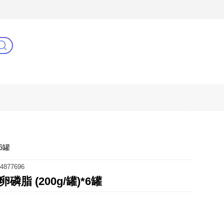
C
健康零距離
阿姐萬歲
6罐
4877696
脂 (200g/罐)*6罐
取