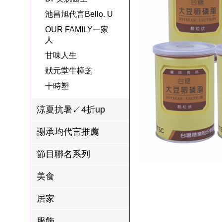
名
焙
OUR FAMILY
池昌旭代言Bello. U
PP波瑟楓妮品
NEONER
宗教開運
3C
鍋物 l 藥膳 l 滴
百味人生戲劇
一家人
OUR FAMILY一家
牌館
雞精
人
ELVIS愛菲斯
1MORE耳機
型男大主廚聯
甘味人生
L’eBeauty包包
寢具
甘味人生
林聰明沙鍋魚
名
狀元堂牛樟芝
頭
狀元堂牛樟芝
Astonish英國潔
節目聯名商品
十時塑
十時塑
冷藏 | 冷凍食品
推薦
雨揚老師開運
李大娘手工水
涼夏抗暑↙4折up
金健康石墨烯
餃
謝承均代言推薦
台塑生醫
自在食刻
節目聯名系列
三立X信海 星
鮮蝦蝦滑
美食
愛雅辣呦
居家
沈玉琳代言羊
服飾