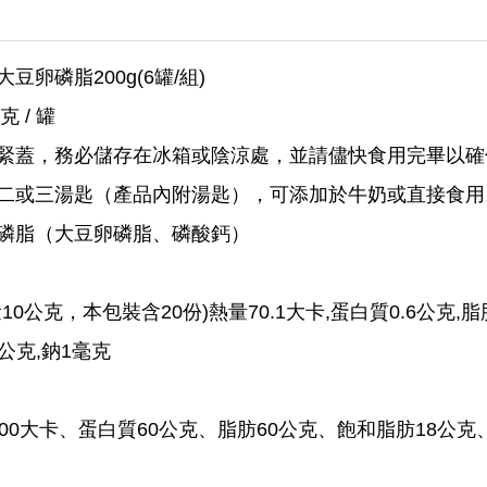
卵磷脂200g(6罐/組)
克 / 罐
緊蓋，務必儲存在冰箱或陰涼處，並請儘快食用完畢以確
二或三湯匙（產品內附湯匙），可添加於牛奶或直接食用
磷脂（大豆卵磷脂、磷酸鈣）
0公克，本包裝含20份)熱量70.1大卡,蛋白質0.6公克,脂
5公克,鈉1毫克
00大卡、蛋白質60公克、脂肪60公克、飽和脂肪18公克、