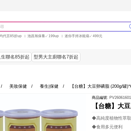
均代言85折up
池昌旭保養↙199up
迷你手持冰能扇↙499元
林美秀石墨烯粒線褲25折up
氣動塑崩褲6折up
PP聯合品牌買就送
生聯名85折起
型男大主廚聯名7折起
美食
居家
服飾
美妝保健
內衣
家電/3
/
美妝保健
/
養生|保健
/
【台糖】大豆卵磷脂 (200g/罐)*
商品編號:
PV26061601
【台糖】大豆卵磷
◆高純度植物性萃
◆食用多元便利