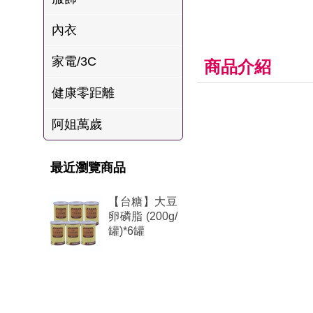
肉爐
內衣
海瑞摃丸
家電/3C
八兩排烤肉組
商品介紹
健康零距離
阿姐萬歲
最近瀏覽商品
【台糖】大豆
卵磷脂 (200g/
罐)*6罐