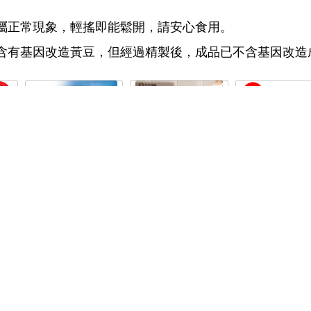
係屬正常現象，輕搖即能鬆開，請安心食用。
中含有基因改造黃豆，但經過精製後，成品已不含基因改造
麥罩
【Healthy Life】加力活
【PP石墨烯】緞面蠶絲
【古酵寶】古酵寶
用)
維生素D3滴液(30毫升/
智能蓋毯2入-美
菌10盒(共100瓶
瓶)Vitamin D3，維他命
840
4,412
原蛋白凍3盒-
12,500
D3
關於我們
會員服務
服務