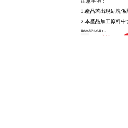
注意事項：
1.產品若出現結塊
2.本產品加工原料
買此商品的人也買了...
『一家團圓』好運
口罩30入(MIT醫療
(免運優惠中)
520