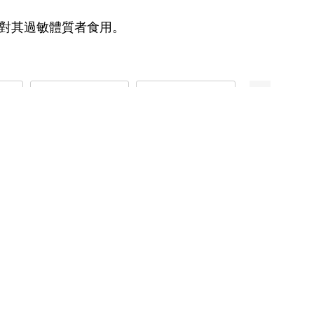
對其過敏體質者食用。
益生
【古酵寶】古酵寶益生
【古酵寶】古酵寶益生
【古酵寶】古酵
)送膠
菌15盒(共150瓶)送膠
菌1盒(體驗組/10瓶)-電
菌2盒(共20瓶)
電
原蛋白凍3盒-電
18,000
1,242
2,500
會員權益