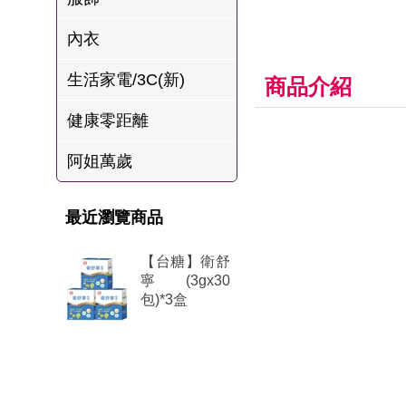
肉爐
內衣
海瑞摃丸
生活家電/3C(新)
八兩排烤肉組
商品介紹
健康零距離
阿姐萬歲
最近瀏覽商品
【台糖】衛舒
寧(3gx30
包)*3盒