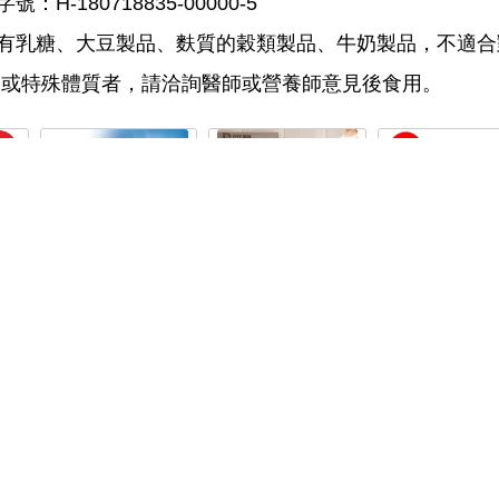
H-180718835-00000-5
乳糖、大豆製品、麩質的穀類製品、牛奶製品，不適合
病或特殊體質者，請洽詢醫師或營養師意見後食用。
麥罩
【Healthy Life】加力活
【PP石墨烯】緞面蠶絲
【古酵寶】古酵寶
用)
維生素D3滴液(30毫升/
智能蓋毯2入-美
菌10盒(共100瓶
瓶)Vitamin D3，維他命
840
4,412
原蛋白凍3盒-
12,500
D3
關於我們
會員服務
服務