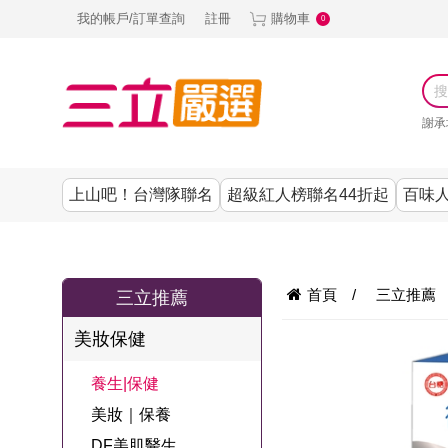
我的帳戶/訂單查詢
註冊
購物車
0
謝承
上山吧！台灣隊聯名
超級紅人榜聯名44折起
百味人
涼夏抗暑↙4折up
謝承均代言推薦
節目聯名系列
古溜x五秀園
養生|保健
熱銷排行
熱銷排行
熱銷排行
熱銷排行
熱銷排行
熱銷排行
百味人生
韓國
首頁
/
三立推薦
三立推薦
SKINASSET
無鋼圈│無痕
請世界吃桌
美妝｜保養
零食│點心
餐廚用品
廚房專區
上衣
美妝保健
甘味人生鍵力
即食泡麵 l 沖泡
上山下海過一
DF美肌醫生
塑身衣│褲
生活百貨
生活專區
下著
肽↙85折
養生|保健
夜聯名
品
池昌旭代言
清潔用品
機能服飾
美容專區
女內褲
美妝｜保養
罐頭 l 食材 l 烘
超級紅人榜聯
Bello. U
DF美肌醫生
寢具│床墊
涼夏家電
男內褲
配件