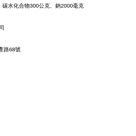
碳水化合物300公克、鈉2000毫克
司
產路68號