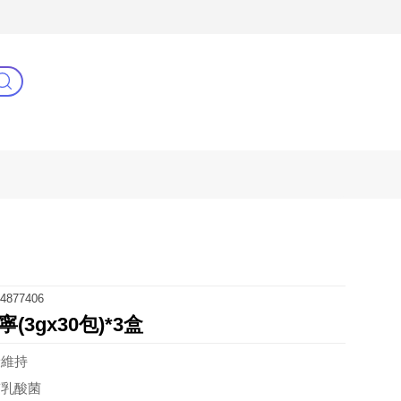
3C(新)
健康零距離
阿姐萬歲
4877406
3gx30包)*3盒
康維持
質乳酸菌