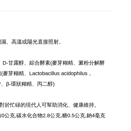
潮濕、高溫或陽光直接照射。
、D-甘露醇、綜合酵素(麥芽糊精、澱粉分解酵
tobacillus acidophilus，
氧化矽、β-環狀糊精、丙二醇)
對於忙碌的現代人可幫助消化、健康維持。
0公克,碳水化合物2.8公克,糖0.5公克,鈉4毫克