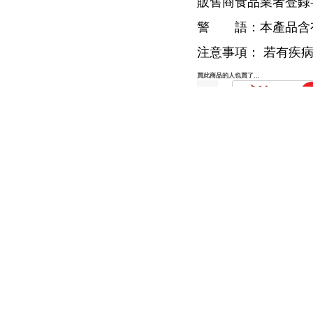
販售商食品業者登錄字號：
警 語：本產品含有
注意事項： 若有疾
買此商品的人也買了...
『一家團圓』好運
口罩30入(MIT醫療
(免運優惠中)
520