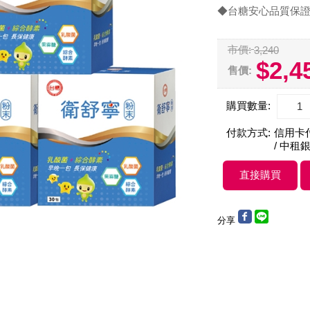
◆台糖安心品質保
市價:
3,240
$2,4
售價:
購買數量:
付款方式:
信用卡付款
/ 中租銀
分享