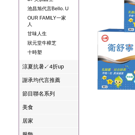
名
焙
OUR FAMILY
池昌旭代言Bello. U
PP波瑟楓妮品
NEONER
宗教開運
3C
鍋物 l 藥膳 l 滴
百味人生戲劇
一家人
OUR FAMILY一家
牌館
雞精
人
ELVIS愛菲斯
1MORE耳機
型男大主廚聯
甘味人生
L’eBeauty包包
寢具
甘味人生
林聰明沙鍋魚
名
狀元堂牛樟芝
頭
狀元堂牛樟芝
Astonish英國潔
節目聯名商品
十時塑
十時塑
冷藏 | 冷凍食品
推薦
雨揚老師開運
李大娘手工水
涼夏抗暑↙4折up
金健康石墨烯
餃
謝承均代言推薦
台塑生醫
自在食刻
節目聯名系列
三立X信海 星
鮮蝦蝦滑
美食
愛雅辣呦
居家
沈玉琳代言羊
服飾