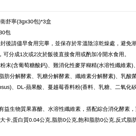
舒寧(3gx30包)*3盒
*30包
開封後請儘早食用完畢，並保存於常溫陰涼乾燥處，避免
包，可分成1次或2次於飯後直接食用或酌加冷開水食用。
粉末(含葡萄糖酸鈣)、難消化性麥芽糊精(水溶性纖維素)
分解酵素、乳糖分解酵素、纖維素分解酵素)、乳酸菌(麥芽糊精、Lac
s rhamnosus)、DL-蘋果酸、蔓越莓香料粉(香料、乳糖、二
有益生物質果寡醣、水溶性纖維素，搭配綜合消化酵素，
4大卡,蛋白質0.04公克,脂肪0公克,飽和脂肪0公克,反式脂肪