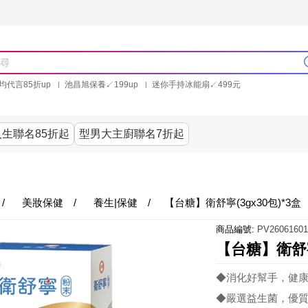
均代言85折up
池昌旭保養↙199up
迷你手持冰能扇↙499元
林美秀石墨烯粒線褲25折up
氣動塑崩褲6折up
PP聯合品牌買就送
生聯名85折起
型男大主廚聯名7折起
美食
居家
服飾
美妝保健
內衣
生活家電/
/
美妝保健
/
養生|保健
/
【台糖】衛舒寧(3gx30包)*3盒
商品編號:
PV26061601
【台糖】衛舒寧(
◆消化好幫手，健
◆嚴選益生菌，優