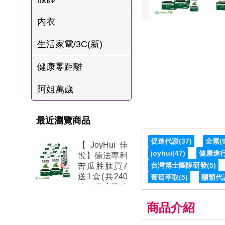
肉爐
內衣
海瑞摃丸
生活家電/3C(新)
八兩排烤肉組
健康零距離
阿姐萬歲
最近瀏覽商品
促進代謝
(37)
全素
(
【JoyHui佳
joyhui
(47)
健康進
悅】德法專利
台灣博士團隊研發
(5)
苦瓜胜肽買7
送1盒(共240
葡萄萃取
(5)
醣類代
粒、吡啶甲酸
鉻+甘胺酸鋅
商品介紹
+白藜蘆醇+山
竹果萃取+大