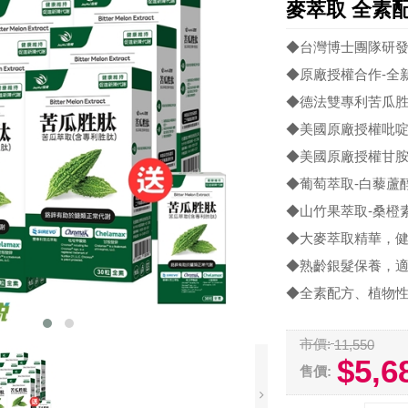
麥萃取 全素配
◆台灣博士團隊研
◆原廠授權合作-全
◆德法雙專利苦瓜
◆美國原廠授權吡
◆美國原廠授權甘
◆葡萄萃取-白藜蘆
◆山竹果萃取-桑橙
◆大麥萃取精華，
◆熟齡銀髮保養，
◆全素配方、植物
市價:
11,550
$5,6
售價: