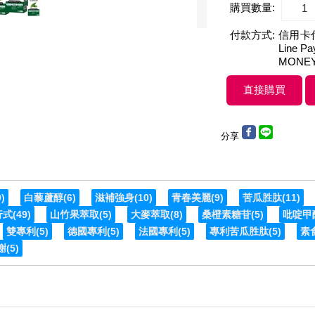
購買數量:
付款方式:
信用卡付款
Line 
MONE
分享
9)
白藜蘆醇
(6)
滋補強身
(10)
青春美麗
(9)
苦瓜胜肽
(11)
行式
(49)
山竹果萃取
(5)
大麥萃取
(8)
桑橙素糖苷
(5)
吡啶甲
雙專利
(5)
德國專利
(5)
法國專利
(5)
專利苦瓜胜肽
(5)
素
謝
(5)