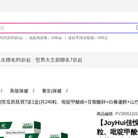
均代言85折up
池昌旭保養↙199up
迷你手持冰能扇↙499元
林美秀石墨烯粒線褲25折up
氣動塑崩褲6折up
PP聯合品牌買就送
生聯名85折起
型男大主廚聯名7折起
美食
居家
服飾
美妝保健
內衣
生活家電/
/
美妝保健
/
養生|保健
/
專利苦瓜胜肽買7送1盒(共240粒、吡啶甲酸鉻+甘胺酸鋅+白藜蘆醇+山
商品編號:
PV26051101
【JoyHui
粒、吡啶甲酸