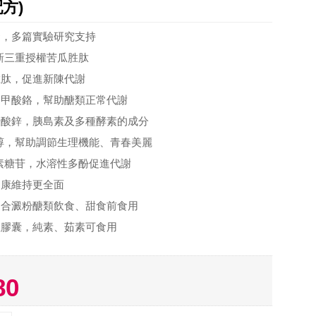
方)
發，多篇實驗研究支持
新三重授權苦瓜胜肽
胜肽，促進新陳代謝
啶甲酸鉻，幫助醣類正常代謝
胺酸鋅，胰島素及多種酵素的成分
醇，幫助調節生理機能、青春美麗
素糖苷，水溶性多酚促進代謝
健康維持更全面
適合澱粉醣類飲食、甜食前食用
性膠囊，純素、茹素可食用
80