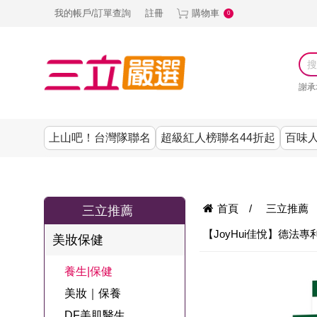
我的帳戶/訂單查詢
註冊
購物車
0
謝承
上山吧！台灣隊聯名
超級紅人榜聯名44折起
百味人
涼夏抗暑↙4折up
謝承均代言推薦
節目聯名系列
古溜x五秀園
養生|保健
熱銷排行
熱銷排行
熱銷排行
熱銷排行
熱銷排行
熱銷排行
百味人生
韓國
首頁
/
三立推薦
三立推薦
SKINASSET
無鋼圈│無痕
請世界吃桌
美妝｜保養
零食│點心
餐廚用品
廚房專區
上衣
【JoyHui佳悅】德法
美妝保健
甘味人生鍵力
即食泡麵 l 沖泡
上山下海過一
DF美肌醫生
塑身衣│褲
生活百貨
生活專區
下著
肽↙85折
養生|保健
夜聯名
品
池昌旭代言
清潔用品
機能服飾
美容專區
女內褲
美妝｜保養
罐頭 l 食材 l 烘
超級紅人榜聯
Bello. U
DF美肌醫生
寢具│床墊
涼夏家電
男內褲
配件