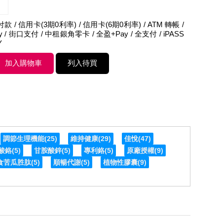
 / 信用卡(3期0利率) / 信用卡(6期0利率) / ATM 轉帳 /
Pay / 街口支付 / 中租銀角零卡 / 全盈+Pay / 全支付 / iPASS
Y
調節生理機能
(25)
維持健康
(29)
佳悅
(47)
酸鉻
(5)
甘胺酸鋅
(5)
專利鉻
(5)
原廠授權
(9)
食苦瓜胜肽
(5)
順暢代謝
(5)
植物性膠囊
(9)