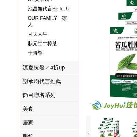
名
焙
OUR FAMILY
池昌旭代言Bello. U
PP波瑟楓妮品
NEONER
宗教開運
3C
鍋物 l 藥膳 l 滴
百味人生戲劇
一家人
OUR FAMILY一家
牌館
雞精
人
ELVIS愛菲斯
1MORE耳機
型男大主廚聯
甘味人生
L’eBeauty包包
寢具
甘味人生
林聰明沙鍋魚
名
狀元堂牛樟芝
頭
狀元堂牛樟芝
Astonish英國潔
節目聯名商品
十時塑
十時塑
冷藏 | 冷凍食品
推薦
雨揚老師開運
李大娘手工水
涼夏抗暑↙4折up
金健康石墨烯
餃
謝承均代言推薦
台塑生醫
自在食刻
節目聯名系列
三立X信海 星
鮮蝦蝦滑
美食
愛雅辣呦
居家
沈玉琳代言羊
服飾