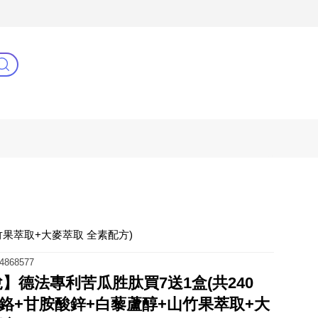
3C(新)
健康零距離
阿姐萬歲
竹果萃取+大麥萃取 全素配方)
4868577
佳悅】德法專利苦瓜胜肽買7送1盒(共240
鉻+甘胺酸鋅+白藜蘆醇+山竹果萃取+大