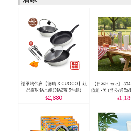
謝承均代言【德膳 X CUOCO】鈦
【日本Hirone】 3
晶百味鍋具組(3鍋2蓋 5件組)
值組 -美 (辦公/通勤
登山/露
2,880
1,18