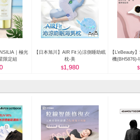
ENSILIA｜極光
【日本旭川】AIR Fit 沁涼側睡助眠
【L’eBeaut
星限定組
枕-美
機(BH587
0
1,980