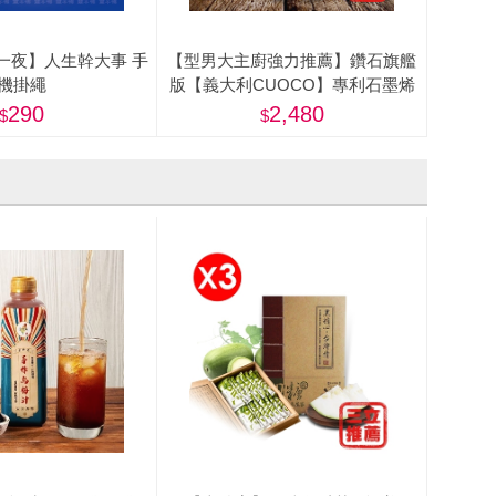
一夜】人生幹大事 手
【型男大主廚強力推薦】鑽石旗艦
機掛繩
版【義大利CUOCO】專利石墨烯
S3-IH深煎炒鍋28cm(附蓋)
290
2,480