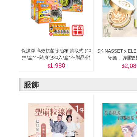
保潔淨 高效抗菌除油布 抽取式 (40
SKINASSET x EL
抽/盒*4+隨身包30入/盒*2+贈品-隨
守護．防曬雙
身包*10入)-美
1,980
2,08
服飾