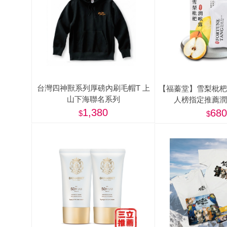
肉爐
海瑞摃丸
八兩排烤肉組
台灣四神獸系列厚磅內刷毛帽T 上
【福蓁堂】雪梨枇杷
山下海聯名系列
人榜指定推薦潤
1,380
680