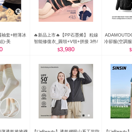
曬袖套+輕薄冰
🔥新品上市🔥【PP石墨烯】 粒線
ADAMOUT
組)-美
智能修復衣_圓領+V領+拼接 3件/
冷卻服(空調
組-美
0
3,980
冰涼輕薄透氣堆堆襪
【L’eBeauty】透氣網眼山系工裝防
【L’eBeau