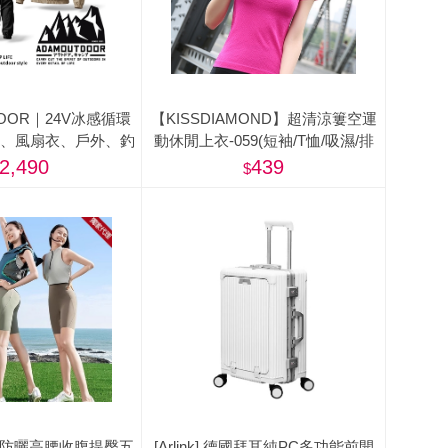
DOOR｜24V冰感循環
【KISSDIAMOND】超清涼簍空運
服、風扇衣、戶外、釣
動休閒上衣-059(短袖/T恤/吸濕/排
魚背心)
汗/修身/顯瘦/4色S-L)
2,490
439
ty】防曬高腰收腹提臀五
[Arlink] 德國拜耳純PC多功能前開