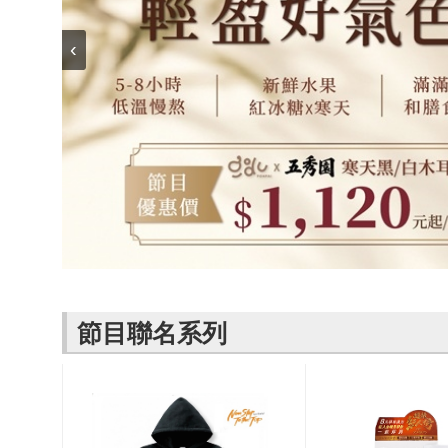
名
焙
OUR FAMILY
PP波瑟楓妮品
NEONER
宗教開運
3C
‹
鍋物 l 藥膳 l 滴
百味人生戲劇
一家人
牌館
雞精
ELVIS愛菲斯
1MORE耳機
型男大主廚聯
甘味人生
L’eBeauty包包
寢具
林聰明沙鍋魚
名
狀元堂牛樟芝
頭
Astonish英國潔
節目聯名商品
十時塑
冷藏 | 冷凍食品
推薦
雨揚老師開運
李大娘手工水
金健康石墨烯
餃
台塑生醫
自在食刻
三立X信海 星
節目聯名系列
鮮蝦蝦滑
愛雅辣呦
沈玉琳代言羊