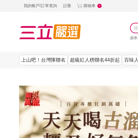
我的帳戶/訂單查詢
註冊
購物車
0
謝承
上山吧！台灣隊聯名
超級紅人榜聯名44折起
百味人
涼夏抗暑↙4折up
謝承均代言推薦
節目聯名系列
古溜x五秀園
養生|保健
熱銷排行
熱銷排行
熱銷排行
熱銷排行
熱銷排行
熱銷排行
百味人生
韓國
SKINASSET
無鋼圈│無痕
請世界吃桌
美妝｜保養
零食│點心
餐廚用品
廚房專區
上衣
甘味人生鍵力
即食泡麵 l 沖泡
上山下海過一
DF美肌醫生
塑身衣│褲
生活百貨
生活專區
下著
肽↙85折
夜聯名
品
池昌旭代言
清潔用品
機能服飾
美容專區
女內褲
罐頭 l 食材 l 烘
超級紅人榜聯
Bello. U
寢具│床墊
涼夏家電
男內褲
配件