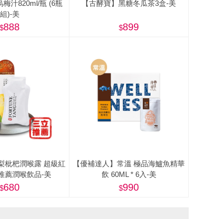
汁820ml/瓶 (6瓶
【古酵寶】黑糖冬瓜茶3盒-美
組)-美
888
899
梨枇杷潤喉露 超級紅
【優補達人】常溫 極品海鱸魚精華
推薦潤喉飲品-美
飲 60ML * 6入-美
680
990