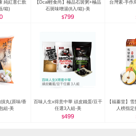
康 純紅薏仁飲
【Dcal輕食尚】極品石斑粥+極品
台灣素-手作烏梅
瓶/箱)
石斑味噌湯(8入/箱)-美
0
799
摃丸(原味/香
百味人生x得意中華 頑皮鐵蛋/豆干
【福蓁堂】雪
3包組-美
任選3入組-美
人榜指定
499