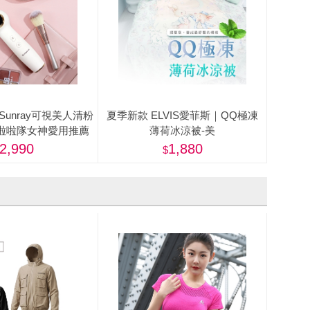
y】Sunray可視美人清粉
夏季新款 ELVIS愛菲斯｜QQ極凍
6)-啦啦隊女神愛用推薦
薄荷冰涼被-美
2,990
1,880