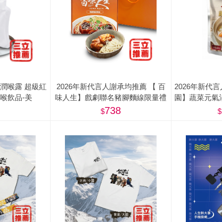
潤喉露 超級紅
2026年新代言人謝承均推薦 【 百
2026年新代
喉飲品-美
味人生】戲劇聯名豬腳麵線限量禮
園】蔬菜元氣湯
盒(滷豬腳500g+麵線200g) - 屠宰衛
惠組(
738
生檢查合格章/ 食品追溯追蹤系統制
度（一Q） <阿姐萬歲節目推薦>