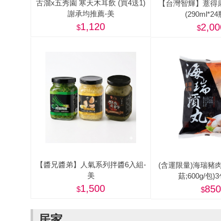
古溜x五秀園 寒天木耳飲 (買4送1)
【台灣智輝】薏得
謝承均推薦-美
(290ml*24
1,120
2,00
【醬兄醬弟】人氣系列拌醬6入組-
(含運限量)海瑞豬肉
美
菇;600g/包)
1,500
850
居家