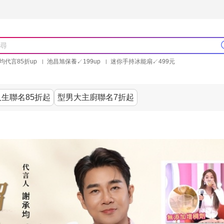
均代言85折up
池昌旭保養↙199up
迷你手持冰能扇↙499元
林美秀石墨烯粒線褲25折up
氣動塑崩褲6折up
PP聯合品牌買就送
生聯名85折起
型男大主廚聯名7折起
美食
居家
服飾
美妝保健
內衣
生活家電/