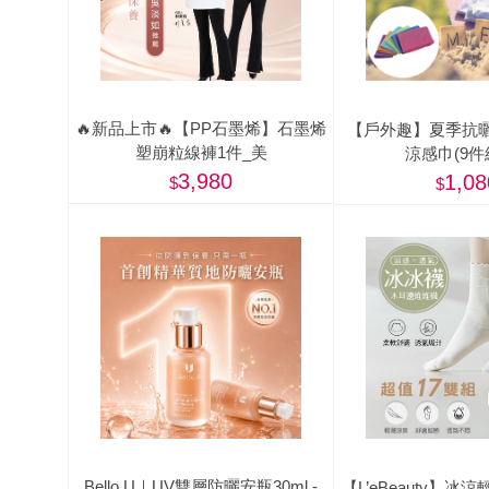
🔥新品上市🔥【PP石墨烯】石墨烯
【戶外趣】夏季抗
塑崩粒線褲1件_美
涼感巾(9件
3,980
1,08
Bello.U｜UV雙層防曬安瓶30ml -
【L’eBeauty】