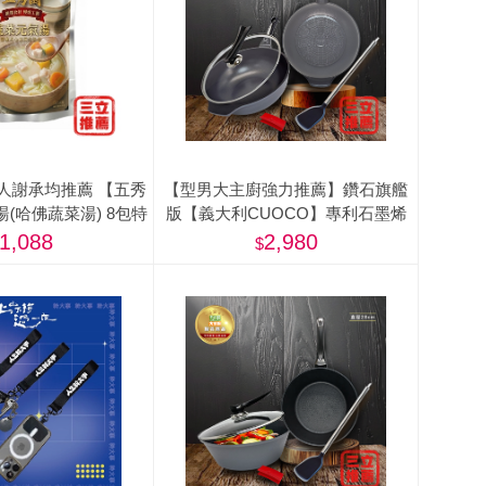
言人謝承均推薦 【五秀
【型男大主廚強力推薦】鑽石旗艦
(哈佛蔬菜湯) 8包特
版【義大利CUOCO】專利石墨烯
500g/包)-美
S3-IH大寶鍋34cm(附蓋)
1,088
2,980