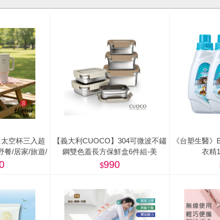
04 太空杯三入超
【義大利CUOCO】304可微波不鏽
《台塑生醫》B
/野餐/居家/旅遊/
鋼雙色蓋長方保鮮盒6件組-美
衣精1
營)
0
990