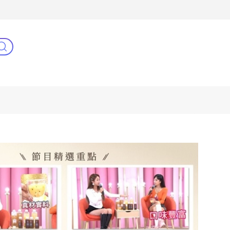
3C(新)
健康零距離
阿姐萬歲