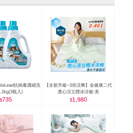
ioLead抗病毒濃縮洗
【全新升級~3倍涼爽】金健康二代
.2kg(3瓶入)
透心涼立體冰涼被-美
735
1,980