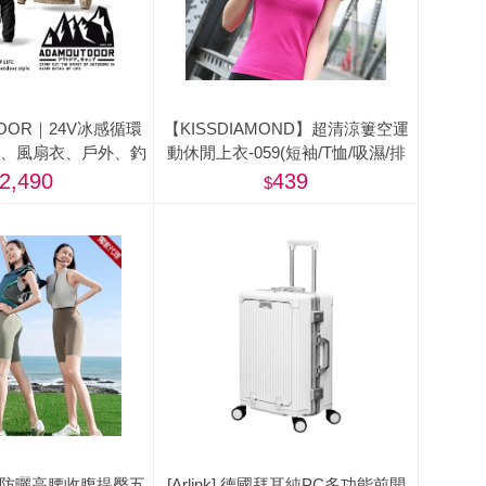
DOOR｜24V冰感循環
【KISSDIAMOND】超清涼簍空運
服、風扇衣、戶外、釣
動休閒上衣-059(短袖/T恤/吸濕/排
魚背心)
汗/修身/顯瘦/4色S-L)
2,490
439
ty】防曬高腰收腹提臀五
[Arlink] 德國拜耳純PC多功能前開