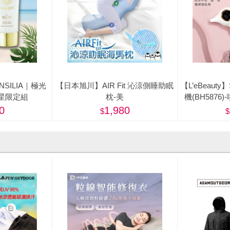
ENSILIA｜極光
【日本旭川】AIR Fit 沁涼側睡助眠
【L’eBeaut
星限定組
枕-美
機(BH587
0
1,980