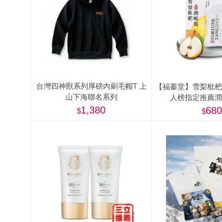
肉爐
海瑞摃丸
八兩排烤肉組
台灣四神獸系列厚磅內刷毛帽T 上
【福蓁堂】雪梨枇杷
山下海聯名系列
人榜指定推薦潤
1,380
680