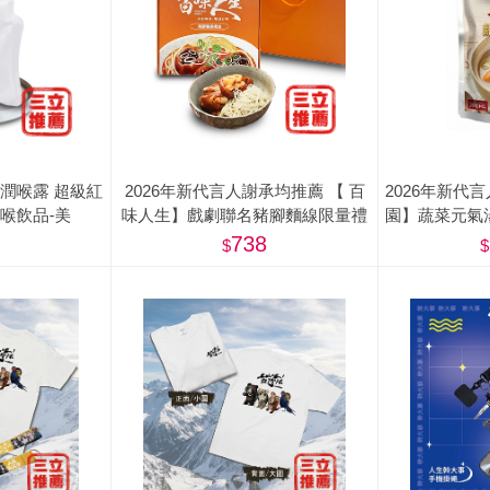
潤喉露 超級紅
2026年新代言人謝承均推薦 【 百
2026年新代
喉飲品-美
味人生】戲劇聯名豬腳麵線限量禮
園】蔬菜元氣湯
盒(滷豬腳500g+麵線200g) - 屠宰衛
惠組(
738
生檢查合格章/ 食品追溯追蹤系統制
度（一Q） <阿姐萬歲節目推薦>