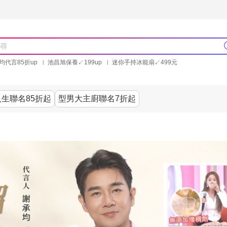
均代言85折up
池昌旭保養↙199up
迷你手持冰能扇↙499元
林美秀石墨烯粒線褲25折up
氣動塑崩褲6折up
PP聯合品牌買就送
生聯名85折起
型男大主廚聯名7折起
美食
居家
服飾
美妝保健
內衣
生活家電/