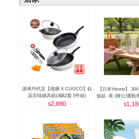
謝承均代言【德膳 X CUOCO】鈦
【日本Hirone】 3
晶百味鍋具組(3鍋2蓋 5件組)
值組 -美 (辦公/通勤
登山/露
2,880
1,18