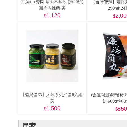
古溜x五秀園 寒天木耳飲 (買4送1)
【台灣智輝】薏得
謝承均推薦-美
(290ml*24
1,120
2,00
【醬兄醬弟】人氣系列拌醬6入組-
(含運限量)海瑞豬肉
美
菇;600g/包)
1,500
850
居家