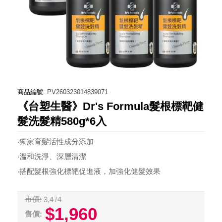
商品編號:
PV260323014839071
《台塑生醫》Dr's Formula髮根標靶健
髮洗髮精580g*6入
‧獨家育髮活性成分添加
‧溫和洗淨、深層清潔
‧搭配髮根強化標靶促進液，加強化健髮效果
市價:
3,474
$1,960
售價: