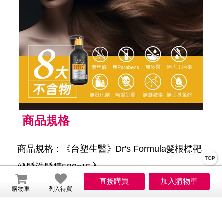
商品規格
商品規格：《台塑生醫》Dr's Formula髮根標靶
TOP
健髮洗髮精580g*6入
淨重: 580g
購物車
列入待買
用途: 清潔頭髮
使用方法: 將頭髮充分潤濕，依個人髮量取適量