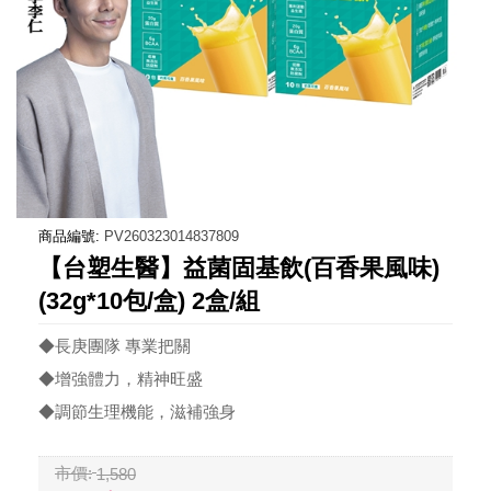
商品編號:
PV260323014837809
【台塑生醫】益菌固基飲(百香果風味)
(32g*10包/盒) 2盒/組
◆長庚團隊 專業把關
◆增強體力，精神旺盛
◆調節生理機能，滋補強身
市價:
1,580